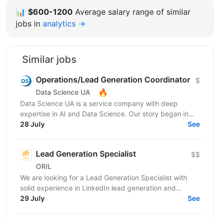
📊
$600-1200
Average salary range of similar
jobs in
analytics →
Similar jobs
Operations/Lead Generation Coordinator
$
🔥
Data Science UA
Data Science UA is a service company with deep
expertise in AI and Data Science. Our story began in
2016 with the first Data Science UA Conference in
28 July
See
Kyiv,...
Lead Generation Specialist
$$
ORIL
We are looking for a Lead Generation Specialist with
solid experience in LinkedIn lead generation and
outreach automation. You will design and execute...
29 July
See