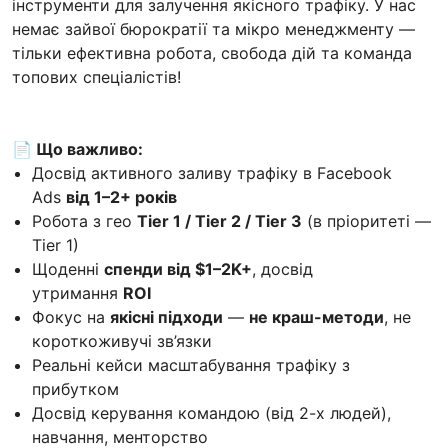
інструменти для залучення якісного трафіку. У нас
немає зайвої бюрократії та мікро менеджменту —
тільки ефективна робота, свобода дій та команда
топових спеціалістів!
📄 Що важливо:
Досвід активного заливу трафіку в Facebook
Ads
від 1–2+ років
Робота з гео
Tier 1 / Tier 2 / Tier 3
(в пріоритеті —
Tier 1)
Щоденні
спенди від $1–2K+
, досвід
утримання
ROI
Фокус на
якісні підходи
—
не краш-методи
, не
короткоживучі зв’язки
Реальні кейси масштабування трафіку з
прибутком
Досвід керування командою (від 2-х людей),
навчання, менторство