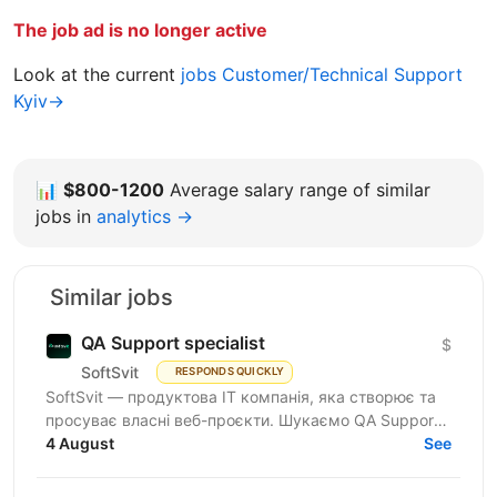
The job ad is no longer active
Look at the current
jobs Customer/Technical Support
Kyiv→
📊
$800-1200
Average salary range of similar
jobs in
analytics →
Similar jobs
QA Support specialist
$
SoftSvit
RESPONDS QUICKLY
SoftSvit — продуктова IT компанія, яка створює та
просуває власні веб-проєкти. Шукаємо QA Support
Specialist: якщо ти цікавишся тестуванням і хочеш...
4 August
See