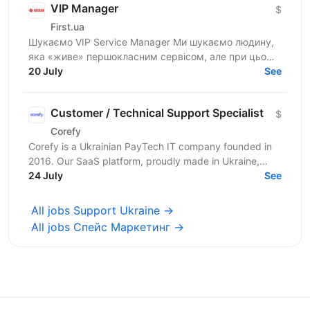
VIP Manager
$
First.ua
Шукаємо VIP Service Manager Ми шукаємо людину,
яка «живе» першокласним сервісом, але при цьому
має «зуби» для продажів. Ти станеш справжнім
20 July
See
консьєржем та...
Customer / Technical Support Specialist
$
Corefy
Corefy is a Ukrainian PayTech IT company founded in
2016. Our SaaS platform, proudly made in Ukraine,
serves as a technological hub for orchestrating online...
24 July
See
All jobs Support Ukraine →
All jobs Спейс Маркетинг →