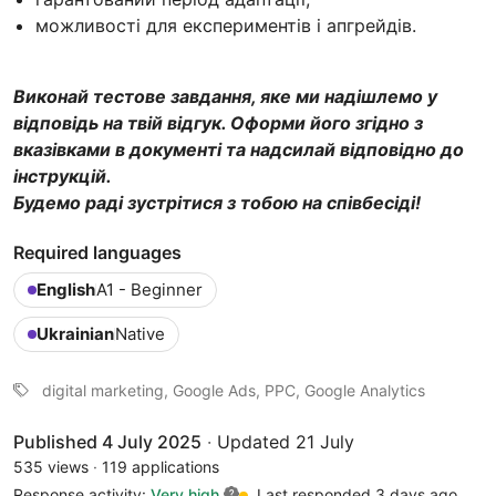
можливості для експериментів і апгрейдів.
Виконай тестове завдання, яке ми надішлемо у
відповідь на твій відгук. Оформи його згідно з
вказівками в документі та надсилай відповідно до
інструкцій.
Будемо раді зустрітися з тобою на співбесіді!
Required languages
English
A1 - Beginner
Ukrainian
Native
digital marketing, Google Ads, PPC, Google Analytics
Published 4 July 2025
·
Updated 21 July
535 views
·
119 applications
Response activity:
Very high
Last responded 3 days ago