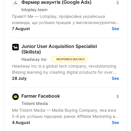
Фармер акаунтів (Google Ads)
$
lotoplay.team
Привіт! Ми — Lotoplay, професійна українська
команда, що успішно працює у висококонкурентних
нішах. Ми нерозривно пов’язані з affiliate
7 August
See
маркетингом з 2018...
Junior User Acquisition Specialist
(Skillsta)
Headway Inc
RESPONDS QUICKLY
Headway Inc is a global tech company, revolutionizing
lifelong learning by creating digital products for over
150 million users worldwide. Our mission is to...
28 July
See
Farmer Facebook
$
Trident Media
Ми Trident Media — Media Buying Company, яка вже
5-й рік успішно підкорює ринок Affiliate Marketing в
4 August
ніші IGaming 🎰 Наразі активно маштабуємось та...
See