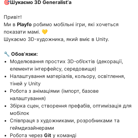
🎯Шукаємо 3D Generalist’а
Привіт!
Ми в
Playfo
робимо мобільні ігри, які хочеться
показати мамі. 💛
Шукаємо 3D-художника, який вміє в Unity.
🔧 Обовʼязки:
Моделювання простих 3D-об’єктів (декорації,
елементи інтерфейсу, середовище)
Налаштування матеріалів, кольору, освітлення,
тіней у Unity
Робота з анімаціями (імпорт, базове
налаштування)
Збірка сцен, створення префабів, оптимізація для
мобілок
Співпраця з художниками, розробниками та
геймдизайнерами
Робота через
Git
у команді