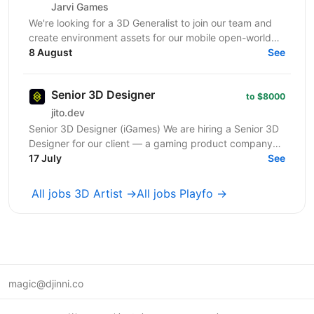
Jarvi Games
We're looking for a 3D Generalist to join our team and
create environment assets for our mobile open-world
game — buildings, locations, props, and...
8 August
See
Senior 3D Designer
to $8000
jito.dev
Senior 3D Designer (iGames) We are hiring a Senior 3D
Designer for our client — a gaming product company
developing visually engaging interactive...
17 July
See
All jobs 3D Artist →
All jobs Playfo →
magic@djinni.co
Terms of Use