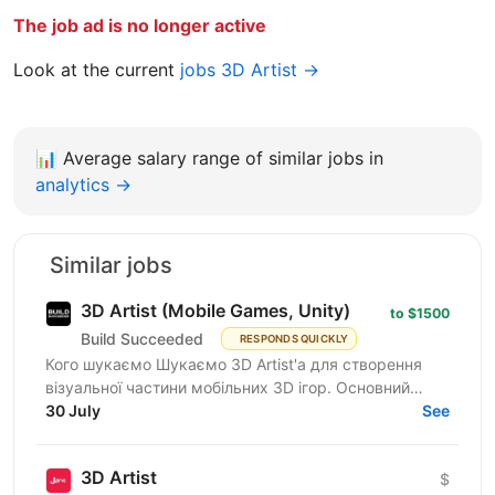
The job ad is no longer active
Look at the current
jobs 3D Artist →
📊
Average salary range of similar jobs in
analytics →
Similar jobs
3D Artist (Mobile Games, Unity)
to $1500
Build Succeeded
RESPONDS QUICKLY
Кого шукаємо Шукаємо 3D Artist'а для створення
візуальної частини мобільних 3D ігор. Основний
напрям: простий, яскравий і стилізований візуал без
30 July
See
надмірної...
3D Artist
$