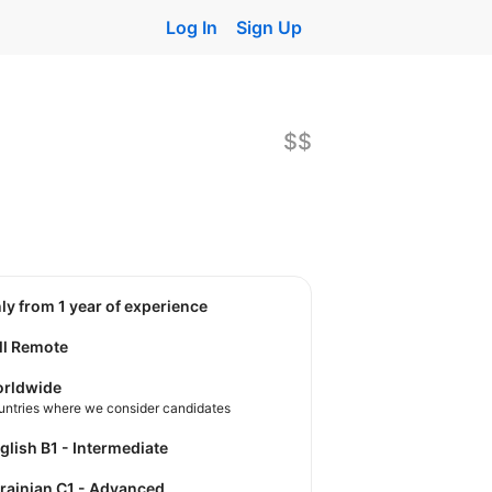
Log In
Sign Up
$$
nly from 1 year of experience
ll Remote
rldwide
untries where we consider candidates
nglish B1 - Intermediate
krainian C1 - Advanced