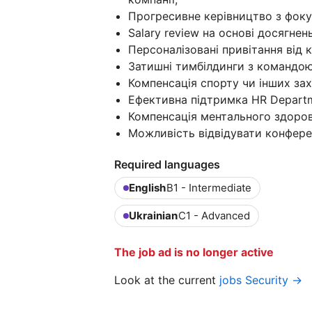
Прогресивне керівництво з фоку
Salary review на основі досягнень
Персоналізовані привітання від 
Затишні тимбілдинги з командою
Компенсація спорту чи інших зах
Ефективна підтримка HR Departm
Компенсація ментального здоров
Можливість відвідувати конферен
Required languages
English
B1 - Intermediate
Ukrainian
C1 - Advanced
The job ad is no longer active
Look at the current
jobs Security →