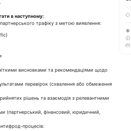
.
гати в наступному:
партнерського трафіку з метою виявлення:
fic)
и
із чіткими висновками та рекомендаціями щодо
ультатами перевірок (схвалення або обмеження
я прийнятих рішень та взаємодія з релевантними
ами (партнерський, фінансовий, юридичний,
 антифрод-процесів: