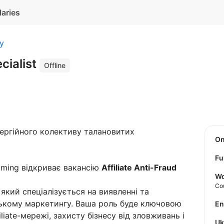
laries
ty
cialist
Offline
ергійного колективу талановитих
O
Fu
aming відкриває вакансію
Affiliate Anti-Fraud
Wo
Co
який спеціалізується на виявленні та
ському маркетингу. Ваша роль буде ключовою
E
liate-мережі, захисту бізнесу від зловживань і
U