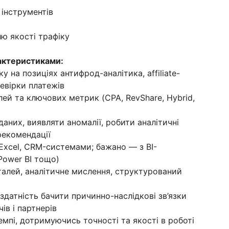
 інструментів
ю якості трафіку
актеристиками:
у на позиціях антифрод-аналітика, affiliate-
евірки платежів
елей та ключових метрик (CPA, RevShare, Hybrid,
даних, виявляти аномалії, робити аналітичні
рекомендації
 Excel, CRM-системами; бажано — з BI-
 Power BI тощо)
талей, аналітичне мислення, структурований
 здатність бачити причинно-наслідкові зв’язки
ів і партнерів
мпі, дотримуючись точності та якості в роботі