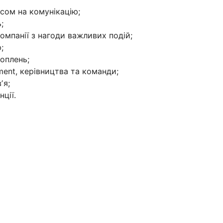
сом на комунікацію;
;
компанії з нагоди важливих подій;
;
оплень;
ent, керівництва та команди;
ʼя;
ції.