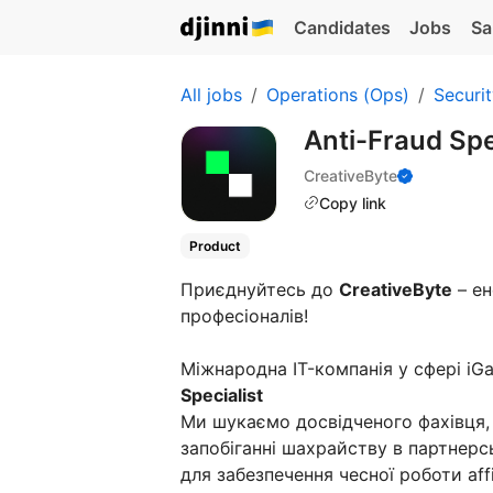
Candidates
Jobs
Sa
All jobs
Operations (Ops)
Securi
Anti-Fraud Spe
CreativeByte
Copy link
Product
Приєднуйтесь до
CreativeByte
– ен
професіоналів!
Міжнародна IT-компанія у сфері iG
Specialist
Ми шукаємо досвідченого фахівця, 
запобіганні шахрайству в партнер
для забезпечення чесної роботи affi