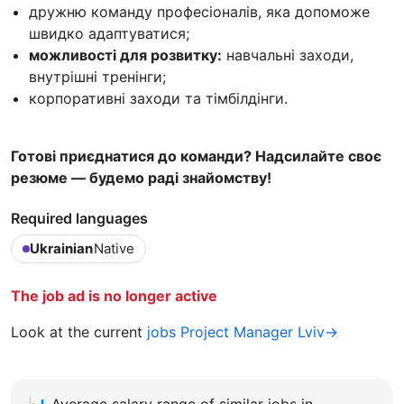
дружню команду професіоналів, яка допоможе
швидко адаптуватися;
можливості для розвитку:
навчальні заходи,
внутрішні тренінги;
корпоративні заходи та тімбілдінги.
Готові приєднатися до команди? Надсилайте своє
резюме — будемо раді знайомству!
Required languages
Ukrainian
Native
The job ad is no longer active
Look at the current
jobs Project Manager Lviv→
📊
Average salary range of similar jobs in