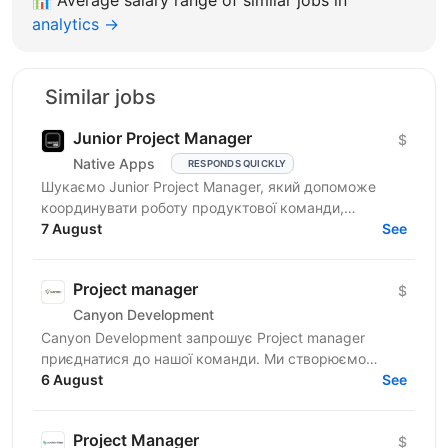
analytics →
Similar jobs
Junior Project Manager
$
Native Apps
RESPONDS QUICKLY
Шукаємо Junior Project Manager, який допоможе
координувати роботу продуктової команди,
операційного відділу та команди контенту, щоб
7 August
See
зміни на сайті, промо,...
Project manager
$
Canyon Development
Canyon Development запрошує Project manager
приєднатися до нашої команди. Ми створюємо
інноваційні пристрої для замовників у Канаді, США,
6 August
See
Ізраїлі та...
Project Manager
$