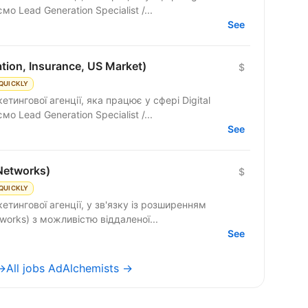
мо Lead Generation Specialist /...
See
tion, Insurance, US Market)
$
QUICKLY
тингової агенції, яка працює у сфері Digital
мо Lead Generation Specialist /...
See
Networks)
$
QUICKLY
етингової агенції, у зв'язку із розширенням
works) з можливістю віддаленої...
See
 →
All jobs AdAlchemists →