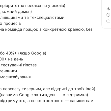
пріоритетне положення у реклів)
ід кожний домен)
аливщиками та техспеціалістами
х процесів
на команда працює з конкретною країною, без
або 40%+ (якщо Google)
00+ на день
 тестуванні гіпотез
 лендинги
 і масштабування
о перевагу тизерним, але відкриті до твоїх ідей)
 (навчимо Google за тиждень — є підтримка)
 підтримують, а не контролюють — напиши нам!