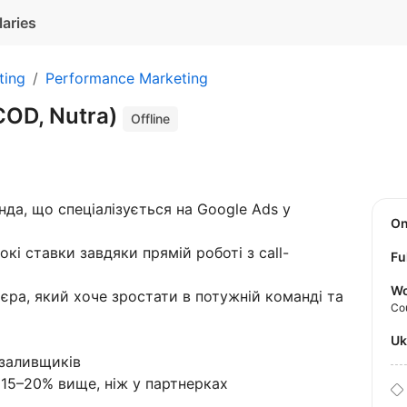
laries
ting
Performance Marketing
COD, Nutra)
Offline
да, що спеціалізується на Google Ads у
O
кі ставки завдяки прямій роботі з call-
Fu
Wo
єра, який хоче зростати в потужній команді та
Co
U
 заливщиків
 15–20% вище, ніж у партнерках