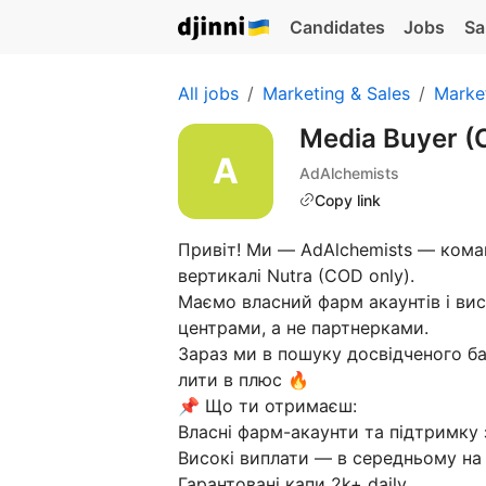
Candidates
Jobs
Sa
All jobs
Marketing & Sales
Marke
Media Buyer (
AdAlchemists
Copy link
Привіт! Ми — AdAlchemists — коман
вертикалі Nutra (COD only).
Маємо власний фарм акаунтів і висо
центрами, а не партнерками.
Зараз ми в пошуку досвідченого ба
лити в плюс 🔥
📌 Що ти отримаєш:
Власні фарм-акаунти та підтримку
Високі виплати — в середньому на
Гарантовані капи 2k+ daily