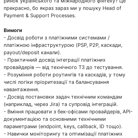
ринок українського та міжнародного фінтеху? Це
прекрасно, бо якраз зараз ми у пошуку Head of
Payment & Support Processes.
Вимоги
- Досвід роботи з платіжними системами /
платіжною інфраструктурою (PSP, P2P, каскади,
payout/deposit канали).
- Практичний досвід інтеграції платіжних
провайдерів — від технічного ТЗ до тестування.
- Розуміння роботи роутингів та каскадів, у тому
числі логіки пріоритезації та балансування
навантаження.
- Досвід постановки задач технічним командам
(наприклад, через Jira) та супровід інтеграцій.
- Вміння працювати з бек-офісами провайдерів, API-
документацією та основними технічними
параметрами (endpoint, keys, callback, ID тощо).
- Навички моніторингу та оптимізації платіжних