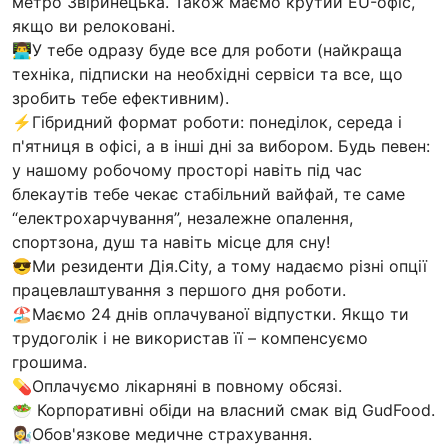
метро Звіринецька. Також маємо крутий EU-офіс,
якщо ви релоковані.
👨‍💻У тебе одразу буде все для роботи (найкраща
техніка, підписки на необхідні сервіси та все, що
зробить тебе ефективним).
⚡Гібридний формат роботи: понеділок, середа і
п'ятниця в офісі, а в інші дні за вибором. Будь певен:
у нашому робочому просторі навіть під час
блекаутів тебе чекає стабільний вайфай, те саме
“електрохарчування”, незалежне опалення,
спортзона, душ та навіть місце для сну!
😎Ми резиденти Дія.City, а тому надаємо різні опції
працевлаштування з першого дня роботи.
🏖️Маємо 24 днів оплачуваної відпустки. Якщо ти
трудоголік і не використав її – компенсуємо
грошима.
💊Оплачуємо лікарняні в повному обсязі.
🥗 Корпоративні обіди на власний смак від GudFood.
👩‍🔬Обов'язкове медичне страхування.