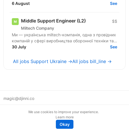
лідера команди. Ця роль — не просто управління:
6 August
See
ви будете...
Middle Support Engineer (L2)
$$
Miltech Company
Ми — українська miltech-компанія, одна з провідних
компаній у сфері виробництва оборонної техніки та
електроніки. У зв’язку з розвитком IT-напрямку...
30 July
See
All jobs Support Ukraine →
All jobs bill_line →
magic@djinni.co
Terms of Use
We use cookies to improve your experience.
Suggest an idea
Learn more
Remote tech jobs in Europe
Okay