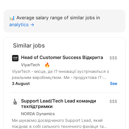
📊
Average salary range of similar jobs in
analytics →
Similar jobs
Head of Customer Success Відкрита
$$$
🔥
ViyarTech
ViyarTech - місце, де IT-інновації зустрічаються з
реальним виробництвом. Ми - продуктова IT-
компанія в екосистемі Viyar, лідера українського
3 August
See
ринку з...
Support Lead/Tech Lead команди
$$$
техпідтримки
NORDA Dynamics
Ми шукаємо досвідченого Support Lead, який
поєднає в собі сильного технічного фахівця та