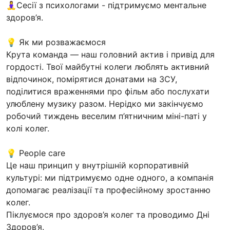
🧘‍♀️Сесії з психологами - підтримуємо ментальне
здоров’я.
💡 Як ми розважаємося
Крута команда — наш головний актив і привід для
гордості. Твої майбутні колеги люблять активний
відпочинок, помірятися донатами на ЗСУ,
поділитися враженнями про фільм або послухати
улюблену музику разом. Нерідко ми закінчуємо
робочий тиждень веселим п’ятничним міні-паті у
колі колег.
💡 People care
Це наш принцип у внутрішній корпоративній
культурі: ми підтримуємо одне одного, а компанія
допомагає реалізації та професійному зростанню
колег.
Піклуємося про здоров’я колег та проводимо Дні
Здоров’я.