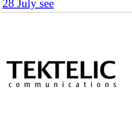
28 July
see