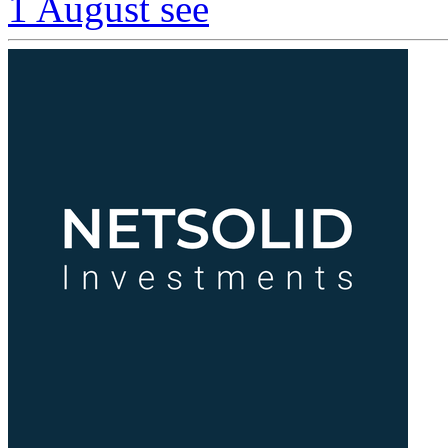
1 August
see