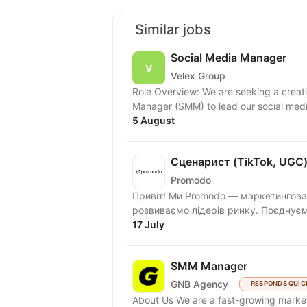
Similar jobs
Social Media Manager
Velex Group
Role Overview: ​We are seeking a creative, strategic, and results-driven Social Media
Manager (SMM) to lead our social medi
5 August
Сценарист (TikTok, UGC
Promodo
Привіт! Ми Promodo — маркетингова 
розвиваємо лідерів ринку. Поєднуємо
17 July
SMM Manager
GNB Agency
RESPONDS QUIC
About Us We are a fast-growing marketing agency focused on Western markets, with strong