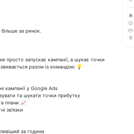
 більше за ринок.
не просто запускає кампанії, а шукає точки
озвивається разом із командою 💡
і кампанії у Google Ads
ізувати та шукати точки прибутку
та плани 📈
ні зв’язки
жливіший за години