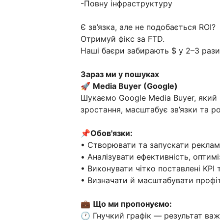
-Повну інфраструктуру
Є зв’язка, але не подобається ROI?
Отримуй фікс за FTD.
Наші баєри забирають $ у 2–3 рази
Зараз ми у пошуках
🚀
Media Buyer (Google)
Шукаємо Google Media Buyer, який 
зростання, масштабує зв’язки та р
📌
Обов'язки:
• Створювати та запускати рекламн
• Аналізувати ефективність, оптим
• Виконувати чітко поставлені KPI 
• Визначати й масштабувати профіт
💼
Що ми пропонуємо:
🕐 Гнучкий графік — результат ва