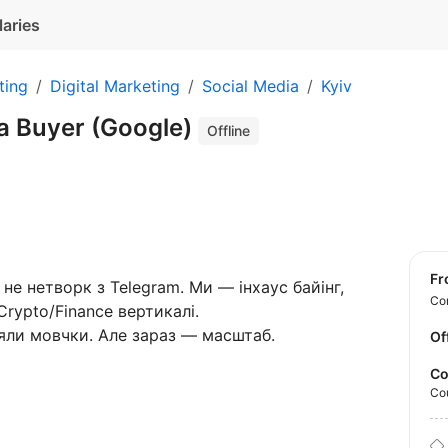
laries
ting
Digital Marketing
Social Media
Kyiv
a Buyer (Google)
Offline
f
 не нетворк з Telegram. Ми — інхаус байінг,
Con
Сrypto/Finance вертикалі.
яли мовчки. Але зараз — масштаб.
Of
Co
Co