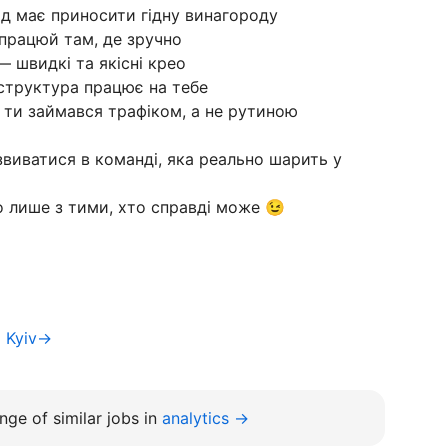
ід має приносити гідну винагороду
 працюй там, де зручно
 швидкі та якісні крео
аструктура працює на тебе
ти займався трафіком, а не рутиною
виватися в команді, яка реально шарить у
 лише з тими, хто справді може 😉
a Kyiv→
nge of similar jobs in
analytics →