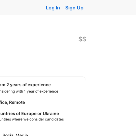
Log In
Sign Up
$$
rom 2 years of experience
sidering with 1 year of experience
fice, Remote
untries of Europe or Ukraine
untries where we consider candidates
Social Media