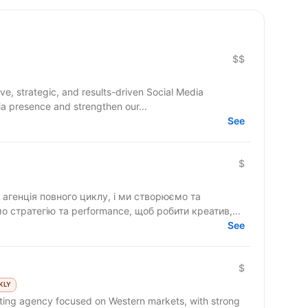
$$
a presence and strengthen our...
See
)
$
агенція повного циклу, і ми створюємо та
 стратегію та performance, щоб робити креатив,...
See
$
KLY