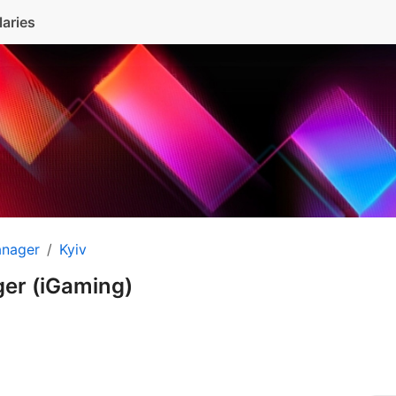
laries
anager
Kyiv
er (iGaming)