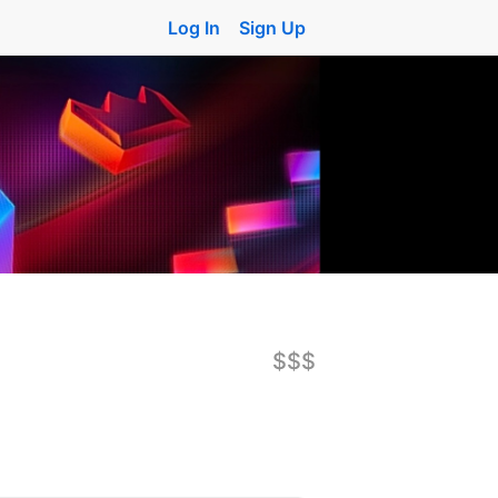
Log In
Sign Up
$$$