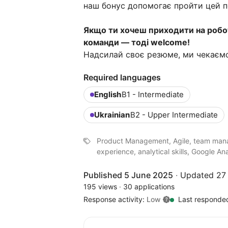
наш бонус допомогає пройти цей пе
Якщо ти хочеш приходити на робот
команди — тоді welcome!
Надсилай своє резюме, ми чекаємо
Required languages
English
B1 - Intermediate
Ukrainian
B2 - Upper Intermediate
Product Management, Agile, team mana
experience, analytical skills, Google Ana
Published 5 June 2025
·
Updated 27 
195 views
·
30 applications
Response activity:
Low
Last responde