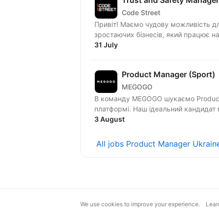
Code Street
Привіт! Маємо чудову можливість дл
зростаючих бізнесів, який працює над
31 July
Product Manager (Sport)
MEGOGO
В команду MEGOGO шукаємо Product 
платформі. Наш ідеальний ка
3 August
All jobs Product Manager Ukrain
We use cookies to improve your experience.
Lear
magic@djinni.co
Terms of Use
Sugges