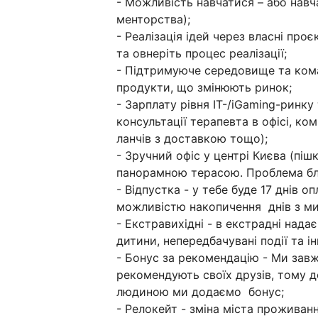
- Можливість навчатися – або навч
менторства);
- Реалізація ідей через власні про
та овнеріть процес реалізації;
- Підтримуюче середовище та кома
продукти, що змінюють ринок;
- Зарплату рівня IT-/iGaming-ринк
консультації терапевта в офісі, ко
ланчів з доставкою тощо);
- Зручний офіс у центрі Києва (пішк
панорамною терасою. Проблема бле
- Відпустка - у тебе буде 17 днів 
можливістю накопичення днів з ми
- Екстравихідні - в екстрадні над
дитини, непередбачувані події та ін
- Бонус за рекомендацію - Ми завж
рекомендують своїх друзів, тому д
людиною ми додаємо бонус;
- Релокейт - зміна міста проживан