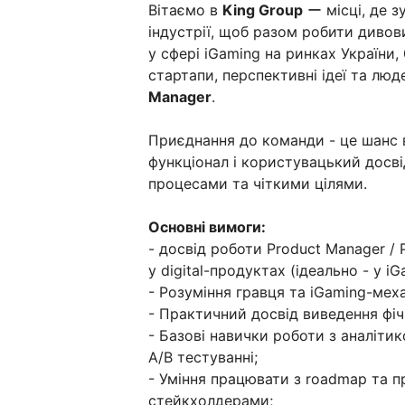
Вітаємо в
King Group
ー місці, де з
індустрії, щоб разом робити диво
у сфері iGaming на ринках України,
стартапи, перспективні ідеї та лю
Manager
.
Приєднання до команди - це шанс 
функціонал і користувацький досв
процесами та чіткими цілями.
Основні вимоги:
- досвід роботи Product Manager / P
у digital-продуктах (ідеально - у i
- Розуміння гравця та iGaming-механ
- Практичний досвід виведення фіч 
- Базові навички роботи з аналітик
A/B тестуванні;
- Уміння працювати з roadmap та п
стейкхолдерами;