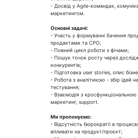
- Досвід у Agile-командах, комунік
маркетингом.
Основні задачі:
- Участь у формуванні бачення пр
продактами та CPO;
- Повний цикл роботи з фічами;
- Пошук точок росту через дослідж
конкурентів;
- Підготовка user stories, опис бізн
- Робота з аналітикою - збір ідей н
тестування;
- Взаємодія з кросфункціональною 
маркетинг, support.
Ми пропонуємо:
- Відсутність бюрократії в процес
впливати на продукт/проєкт;