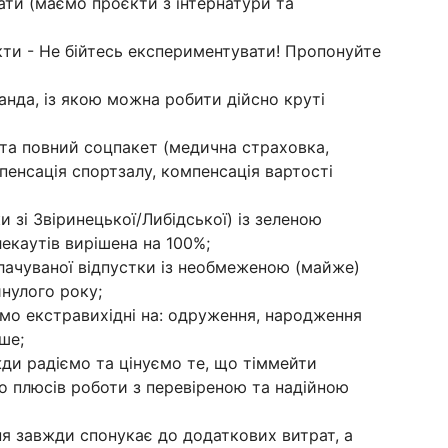
ати (маємо проєкти з інтернатури та
єкти - Не бійтесь експериментувати! Пропонуйте
нда, із якою можна робити дійсно круті
у та повний соцпакет (медична страховка,
мпенсація спортзалу, компенсація вартості
и зі Звіринецької/Либідської) із зеленою
каутів вирішена на 100%;
оплачуваної відпустки із необмеженою (майже)
нулого року;
аємо екстравихідні на: одруження, народження
ше;
ди радіємо та цінуємо те, що тіммейти
о плюсів роботи з перевіреною та надійною
ня завжди спонукає до додаткових витрат, а