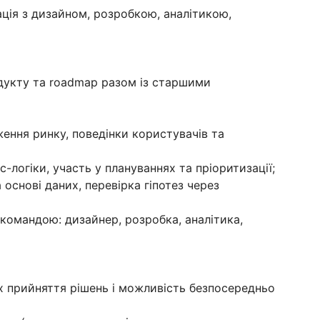
ація з дизайном, розробкою, аналітикою,
одукту та roadmap разом із старшими
ення ринку, поведінки користувачів та
ес-логіки, участь у плануваннях та пріоритизації;
а основі даних, перевірка гіпотез через
командою: дизайнер, розробка, аналітика,
ах прийняття рішень і можливість безпосередньо