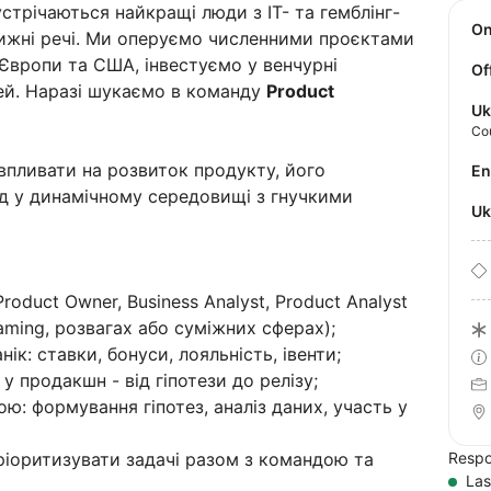
устрічаються найкращі люди з IT- та гемблінг-
O
вижні речі. Ми оперуємо численними проєктами
 Європи та США, інвестуємо у венчурні
Of
дей. Наразі шукаємо в команду
Product
Uk
Co
впливати на розвиток продукту, його
E
ід у динамічному середовищі з гнучкими
U
roduct Owner, Business Analyst, Product Analyst
Gaming, розвагах або суміжних сферах);
ік: ставки, бонуси, лояльність, івенти;
у продакшн - від гіпотези до релізу;
ою: формування гіпотез, аналіз даних, участь у
ріоритизувати задачі разом з командою та
Respo
Las