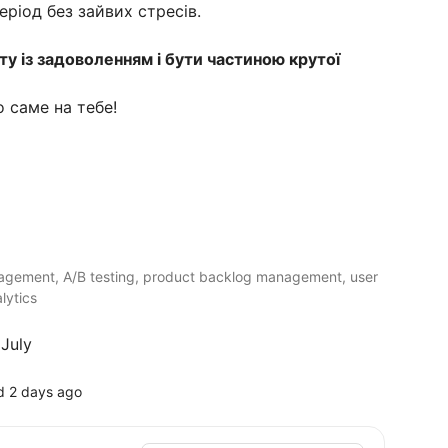
ріод без зайвих стресів.
у із задоволенням і бути частиною крутої
 саме на тебе!
gement, A/B testing, product backlog management, user
lytics
July
d 2 days ago