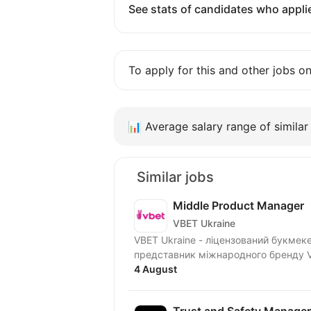
See stats of candidates who applie
To apply for this and other jobs o
📊
Average salary range of similar 
Similar jobs
Middle Product Manager
VBET Ukraine
VBET Ukraine - ліцензований букмекер
представник міжнародного бренду VB
4 August
Trust and Safety Manager