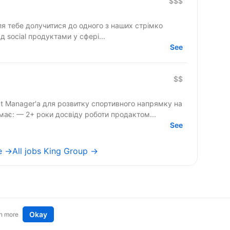
$$$
я тебе долучитися до одного з наших стрімко
 social продуктами у сфері...
See
$$
Manager'а для розвитку спортивного напрямку на
ндидат має: — 2+ роки досвіду роботи продактом...
See
e →
All jobs King Group →
Okay
n more
t an idea
Remote tech jobs in Europe