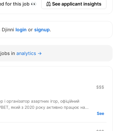
d for this job 👀
See applicant insights
n Djinni
login
or
signup
.
jobs in
analytics →
$$$
 і організатор азартних ігор, офіційний
ET, який з 2020 року активно працює на...
See