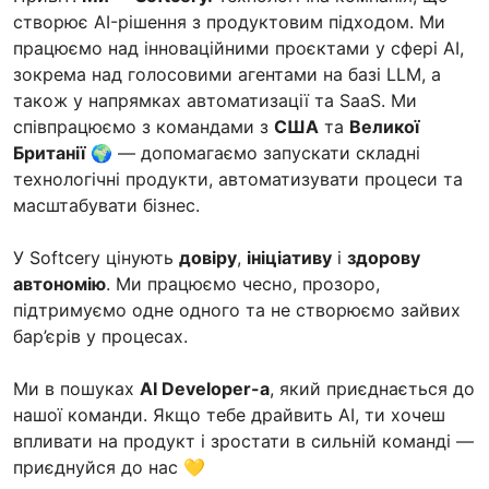
створює AI-рішення з продуктовим підходом. Ми
працюємо над інноваційними проєктами у сфері AI,
зокрема над голосовими агентами на базі LLM, а
також у напрямках автоматизації та SaaS. Ми
співпрацюємо з командами з
США
та
Великої
Британії
🌍 — допомагаємо запускати складні
технологічні продукти, автоматизувати процеси та
масштабувати бізнес.
У Softcery цінують
довіру
,
ініціативу
і
здорову
автономію
. Ми працюємо чесно, прозоро,
підтримуємо одне одного та не створюємо зайвих
бар’єрів у процесах.
Ми в пошуках
AI Developer-а
, який приєднається до
нашої команди. Якщо тебе драйвить AI, ти хочеш
впливати на продукт і зростати в сильній команді —
приєднуйся до нас 💛