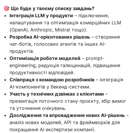
🎯 Що буде у твоєму списку завдань?
Інтеграція LLM у продукти
– підключення,
налаштування та оптимізація комерційних LLM
(OpenAI, Anthropic, Mistral тощо).
Розробка AI-орієнтованих рішень
– створення
чат-ботів, голосових агентів та інших AI-
продуктів.
Оптимізація роботи моделей
– prompt-
engineering, редукція галюцинацій, підвищення
продуктивності відповідей.
Співпраця з командою розробників
– інтеграція
AI-компонентів у бекенд-системи.
Участь у технічних дзвінках з клієнтами
–
презентація поточного стану проєкту, збір вимог
та уточнення очікувань.
Дослідження та впровадження нових AI-рішень
–
аналіз нових моделей, API та фреймворків для
покращення AI експертизи компанії.