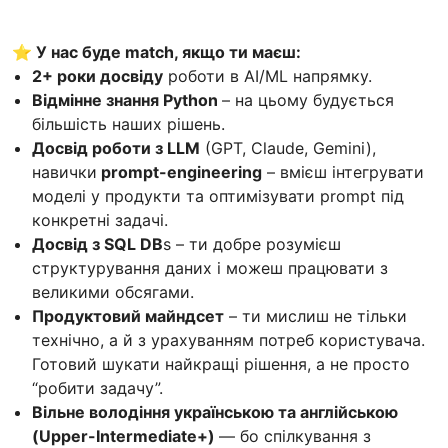
⭐ У нас буде match, якщо ти маєш:
2+ роки досвіду
роботи в AI/ML напрямку.
Відмінне знання Python
– на цьому будується
більшість наших рішень.
Досвід роботи з LLM
(GPT, Claude, Gemini),
навички
prompt-engineering
– вмієш інтегрувати
моделі у продукти та оптимізувати prompt під
конкретні задачі.
Досвід з SQL DB
s – ти добре розумієш
структурування даних і можеш працювати з
великими обсягами.
Продуктовий майндсет
– ти мислиш не тільки
технічно, а й з урахуванням потреб користувача.
Готовий шукати найкращі рішення, а не просто
“робити задачу”.
Вільне володіння українською та англійською
(Upper-Intermediate+)
— бо спілкування з