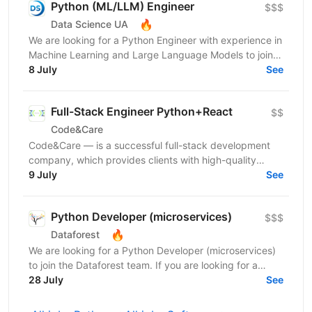
Python (ML/LLM) Engineer
$$$
🔥
Data Science UA
We are looking for a Python Engineer with experience in
Machine Learning and Large Language Models to join a
short-term project focused on building an...
8 July
See
Full-Stack Engineer Python+React
$$
Code&Care
Code&Care — is a successful full-stack development
company, which provides clients with high-quality
development assistance worldwide. Now our team has
9 July
See
a...
Python Developer (microservices)
$$$
🔥
Dataforest
We are looking for a Python Developer (microservices)
to join the Dataforest team. If you are looking for a
friendly team, a healthy working environment,...
28 July
See