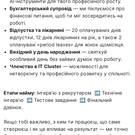
AI-інструменти для твого професійного росту.
Бухгалтерський супровід
— ми піклуємося про
фінансові питання, щоб ти міг зосередитись на
роботі.
Відпустка та лікарняні
— 20 оплачуваних днів
відпустки, 12 днів лікарняних на рік, а також 2
оплачувані «period leaves» для жінок щомісяця.
Вихідний у день народження
— святкуй
особливий день без зайвих думок про роботу.
Членство в IT Cluster
— можливості для
нетворкінгу та професійного розвитку у спільноті.
Етапи найму:
Інтервʼю з рекрутером ➡️ Технічне
інтервʼю ➡️ Тестове завдання ➡️ Фінальний
дзвінок.
Якщо тобі важливо, з ким ти працюєш, що саме
створюєш і як це впливає на результат — ми точно