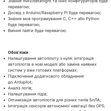
Знання INAV/Betaflight та їхніх конфігураторів буде
перевагою;
Досвід з Arduino/Rasspberry Pi буде перевагою;
Знання мов програмування С, C++ або Python
буде перевагою;
Вміння паяти буде перевагою.
Обовʼязки
Налаштування автопілоту з нуля: інтеграція
автопілотів в нові моделі або заміна наявних
систем у вже готових платформах;
Підключення додаткового обладнання
до Ardupilot;
Аналіз логів;
Налаштування підів;
Оптимізація автопілотів для різних типів БпЛА;
Інтеграція сенсорів автономної навігації без GPS;