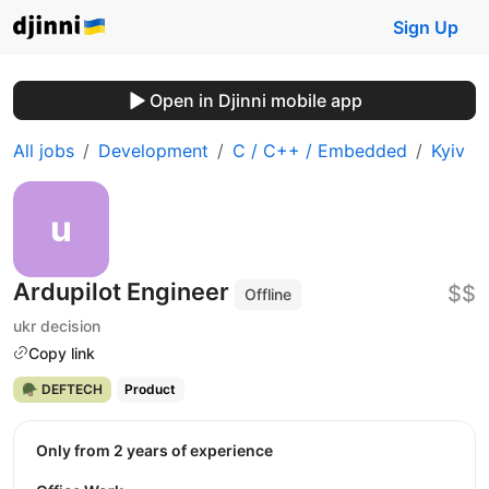
Sign Up
Open in Djinni mobile app
All jobs
Development
C / C++ / Embedded
Kyiv
Ardupilot Engineer
$$
Offline
ukr decision
Copy link
🪖 DEFTECH
Product
Only from 2 years of experience