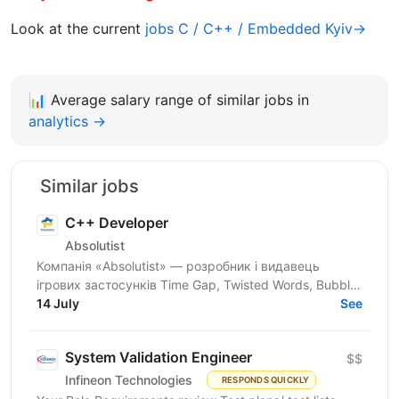
Look at the current
jobs C / C++ / Embedded Kyiv→
📊
Average salary range of similar jobs in
analytics →
Similar jobs
C++ Developer
Absolutist
Компанія «Absolutist» — розробник і видавець
ігрових застосунків Time Gap, Twisted Words, Bubble
Shooter. Працюємо на ринку art та game dev
14 July
See
індустрії вже 26...
System Validation Engineer
$$
Infineon Technologies
RESPONDS QUICKLY