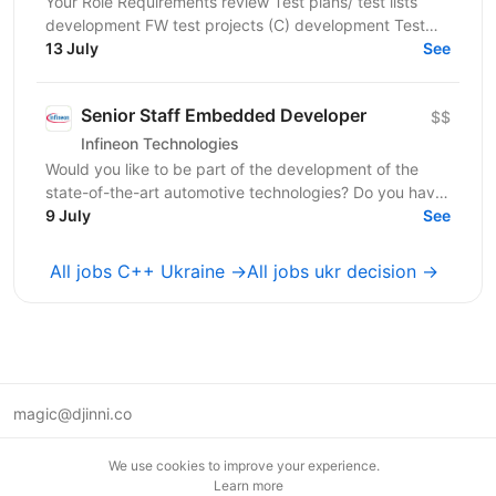
Your Role Requirements review Test plans/ test lists
development FW test projects (C) development Test
Automation scripts (Python) Development
13 July
See
Contribution...
Senior Staff Embedded Developer
$$
Infineon Technologies
Would you like to be part of the development of the
state-of-the-art automotive technologies? Do you have
an interest in Human Machine Interface systems and...
9 July
See
All jobs C++ Ukraine →
All jobs ukr decision →
magic@djinni.co
Terms of Use
We use cookies to improve your experience.
Suggest an idea
Learn more