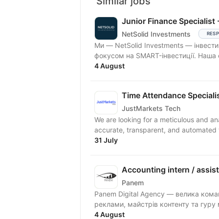
Similar jobs
Junior Finance Specialist
NetSolid Investments
RESP
Ми — NetSolid Investments — інвести
фокусом на SMART-інвестиції. Наша 
4 August
Time Attendance Speciali
JustMarkets Tech
We are looking for a meticulous and an
accurate, transparent, and automated 
31 July
Accounting intern / assis
Panem
Panem Digital Agency — велика коман
4 August