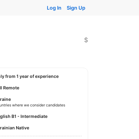
Log In
Sign Up
$
nly from 1 year of experience
ll Remote
raine
untries where we consider candidates
nglish B1 - Intermediate
krainian Native