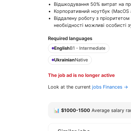
Відшкодування 50% витрат на про
Корпоративний ноутбук (MacOS 
Віддалену роботу з пріоритетом 
необхідності можливі особисті зу
Required languages
English
B1 - Intermediate
Ukrainian
Native
The job ad is no longer active
Look at the current
jobs Finances →
📊
$1000-1500
Average salary ran