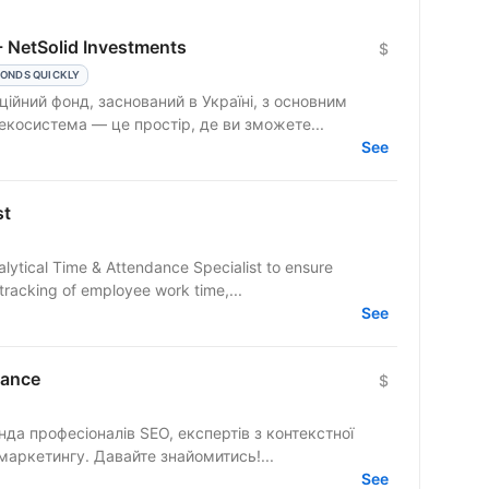
 - NetSolid Investments
$
ONDS QUICKLY
ційний фонд, заснований в Україні, з основним
екосистема — це простір, де ви зможете...
See
st
alytical Time & Attendance Specialist to ensure
tracking of employee work time,...
See
tance
$
да професіоналів SEO, експертів з контекстної
реклами, майстрів контенту та гуру маркетингу. Давайте знайомитись!...
See