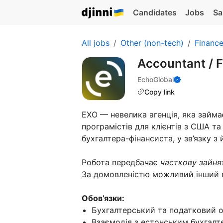
Candidates
Jobs
Sa
All jobs
Other (non-tech)
Financ
Accountant / 
EchoGlobal
Copy link
ЕХО — невелика агенція, яка займ
програмістів для клієнтів з США т
бухгалтера-фінансиста, у зв’язку з
Робота передбачає
часткову зайня
За домовленістю можливий інший г
Обов’язки:
Бухгалтерський та податковий обл
Взаємодія з естонським бухгалт