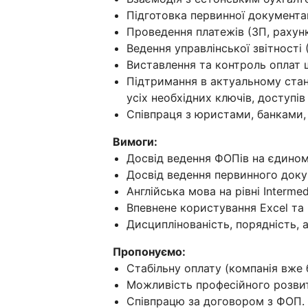
Підготовка первинної документац
Проведення платежів (ЗП, рахунк
Ведення управлінської звітності 
Виставлення та контроль оплат щ
Підтримання в актуальному стані
усіх необхідних ключів, доступів 
Співпраця з юристами, банками,
Вимоги:
Досвід ведення ФОПів на єдином
Досвід ведення первинного доку
Англійська мова на рівні Intermed
Впевнене користування Excel та 
Дисциплінованість, порядність, 
Пропонуємо:
Стабільну оплату (компанія вже б
Можливість професійного розвитк
Співпрацю за договором з ФОП.