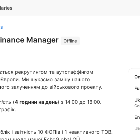
laries
es
Finance Manager
Offline
ається рекрутингом та аутстаффінгом
O
а Європи. Ми шукаємо заміну нашого
 його залученням до військового проекту.
Fu
Uk
тість
(
4 години на день
) з 14:00 до 18:00.
Co
рафік.
E
U
ік і звітність 10 ФОПів і 1 неактивного ТОВ.
ером щодо нашої EchoGlobal OÜ.