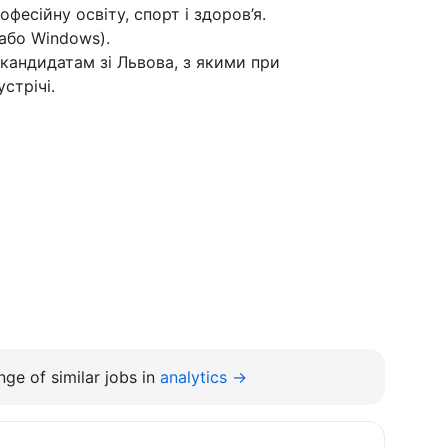
фесійну освіту, спорт і здоров’я.
або Windows).
кандидатам зі Львова, з якими при
стрічі.
ge of similar jobs in
analytics →