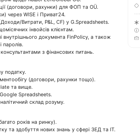
ії (договори, рахунки) для ФОП та OÜ.
и) через WISE і Приват24.
(Доходи/Витрати, P&L, CF) у G.Spreadsheets.
омісячних інвойсів клієнтам.
 внутрішнього документа FinPolicy, а також
і паролів.
 консультантами з фінансових питань.
у податку.
ментообігу (договори, рахунки тощо).
iate та вище.
Google Spreadsheets.
аналітичний склад розуму.
агато років на ринку).
у та здобуття нових знань у сфері ЗЕД та ІТ.