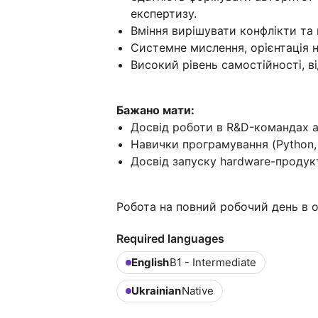
експертизу.
Вміння вирішувати конфлікти та
Системне мислення, орієнтація н
Високий рівень самостійності, ві
Бажано мати:
Досвід роботи в R&D-командах а
Навички програмування (Python, 
Досвід запуску hardware-продук
Робота на повний робочий день в оф
Required languages
English
B1 - Intermediate
Ukrainian
Native