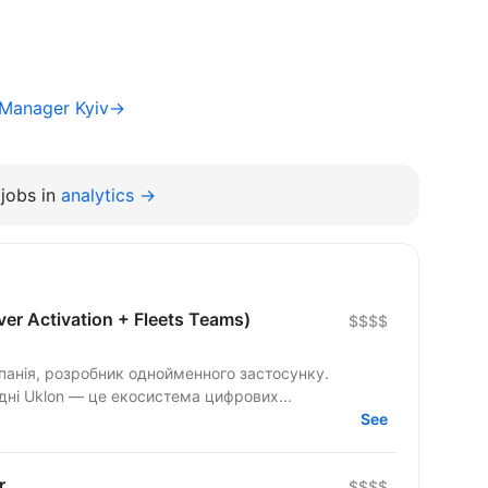
 Manager Kyiv→
jobs in
analytics →
er Activation + Fleets Teams)
$$$$
панія, розробник однойменного застосунку.
одні Uklon — це екосистема цифрових...
See
r
$$$$