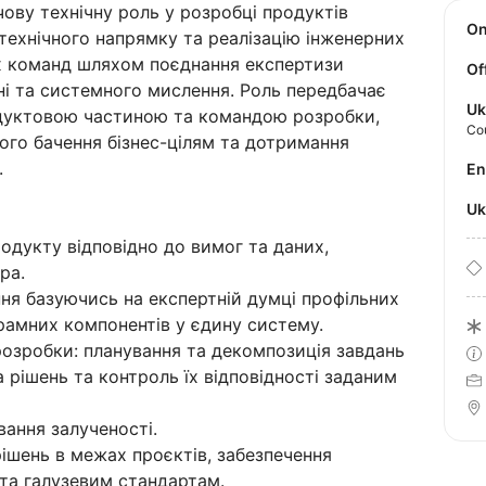
ову технічну роль у розробці продуктів
O
 технічного напрямку та реалізацію інженерних
х команд шляхом поєднання експертизи
Of
нні та системного мислення. Роль передбачає
Uk
одуктовою частиною та командою розробки,
Co
ного бачення бізнес-цілям та дотримання
.
E
U
одукту відповідно до вимог та даних,
ра.
ня базуючись на експертній думці профільних
грамних компонентів у єдину систему.
озробки: планування та декомпозиція завдань
а рішень та контроль їх відповідності заданим
вання залученості.
ішень в межах проєктів, забезпечення
 та галузевим стандартам.