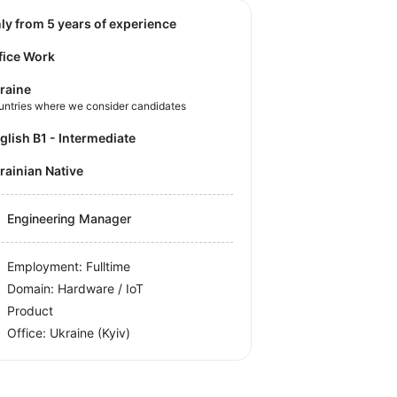
nly from 5 years of experience
fice Work
raine
untries where we consider candidates
nglish B1 - Intermediate
krainian Native
Engineering Manager
Employment: Fulltime
Domain: Hardware / IoT
Product
Office:
Ukraine
(Kyiv)