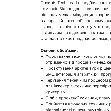
Позиція Tech Lead передбачає ключ
компанії. Відповідає за визначення
рішень у межах міждисциплінарни
в апаратній інженерії, програмува
функцію технічного мосту між пр
із фокусом на відповідність техніч
стандартів якості під час реалізації
Основні обов’язки:
Формування технічного опису пр
отриманих від продакт-менедже
Проєктування архітектури рішен
SME, інтеграція апаратних і про
Керування технічним процесом р
для інженерів, технічна перевірк
критеріям.
Підбір проектної команди, плану
Прийняття ключових технічних р
відповідності рішень внутрішнім