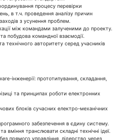
координування процесу перевірки
нь, в т.ч. проведення аналізу причин
заходів з усунення проблем.
кації між командами залученими до проекту.
та побудова командної взаємодії.
та технічного авторитету серед учасників
ware-інженерії: прототипування, складання,
 фізиці та принципах роботи електронних
чових блоків сучасних електро-механічних
 програмного забезпечення в єдину систему.
та вміння транслювати складні технічні ідеї.
без прямого управління, лідерство через