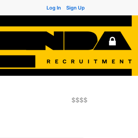
Log In
Sign Up
$$$$