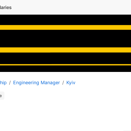
laries
hip
Engineering Manager
Kyiv
e