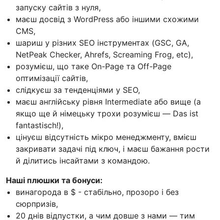
запуску сайтів з нуля,
маєш досвід з WordPress або іншими схожими
CMS,
шариш у різних SEO інструментах (GSC, GA,
NetPeak Checker, Ahrefs, Screaming Frog, etc),
розумієш, що таке On-Page та Off-Page
оптимізації сайтів,
слідкуєш за тенденціями у SEO,
маєш англійську рівня Intermediate або вище (а
якщо ще й німецьку трохи розумієш — Das ist
fantastisch!),
цінуєш відсутність мікро менеджменту, вмієш
закривати задачі під ключ, і маєш бажання рости
й ділитись інсайтами з командою.
Наші плюшки та бонуси:
винагорода в $ - стабільно, прозоро і без
сюрпризів,
20 днів відпустки, а чим довше з нами — тим