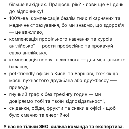
більше вихідних. Працюєш рік? - лови ще +1 день
до відпочинку!
100%-ва компенсація безлімітних лікарняних та
медичне страхування, бо ми знаємо, що здоров'я
— це важливо,
компенсація профільного навчання та курсів
англійської — рости професійно та прокачуй
свою англійську,
компенсація послуг психолога — для ментального
балансу,
рet-friendly офіси в Києві та Варшаві, тож якщо
маєш пухнастого дружбана або дружбессу —-
приводь!
гнучкий графік без трекінгу годин — ми
довіряємо тобі та твоїй відповідальності,
сніданки, обіди, фрукти та снеки в офісі - щоб
було смачно та енергійно!
У нас не тільки SEO, сильна команда та експертиза.