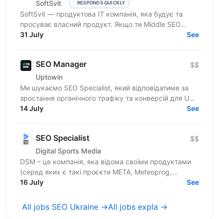
SoftSvit
RESPONDS QUICKLY
SoftSvit — продуктова IT компанія, яка будує та
просуває власний продукт. Якщо ти Middle SEO
Specialist і шукаєш місце, де можна реально
31 July
See
впливати на ріст —...
SEO Manager
$$
Uptowin
Ми шукаємо SEO Specialist, який відповідатиме за
зростання органічного трафіку та конверсій для US
iGaming-проєкту. Робота передбачає взаємодію з...
14 July
See
SEO Specialist
$$
Digital Sports Media
DSM – це компанія, яка відома своїми продуктами
(серед яких є такі проєкти META, Meteoprog,
Sport.ua, UA-Футбол та інші). Працюючи на ринку
16 July
See
протягом 15...
All jobs SEO Ukraine →
All jobs еxpla →