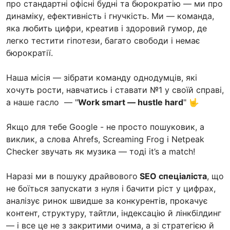
про стандартні офісні будні та бюрократію — ми про
динаміку, ефективність і гнучкість. Ми — команда,
яка любить цифри, креатив і здоровий гумор, де
легко тестити гіпотези, багато свободи і немає
бюрократії.
Наша місія — зібрати команду однодумців, які
хочуть рости, навчатись і ставати №1 у своїй справі,
а наше гасло — "
Work smart — hustle hard
" 🤟
Якщо для тебе Google - не просто пошуковик, а
виклик, а слова Ahrefs, Screaming Frog і Netpeak
Checker звучать як музика — тоді it’s a match!
Наразі ми в пошуку драйвового
SEO спеціаліста
, що
не боїться запускати з нуля і бачити ріст у цифрах,
аналізує ринок швидше за конкурентів, прокачує
контент, структуру, тайтли, індексацію й лінкбілдинг
— і все це не з закритими очима, а зі стратегією й