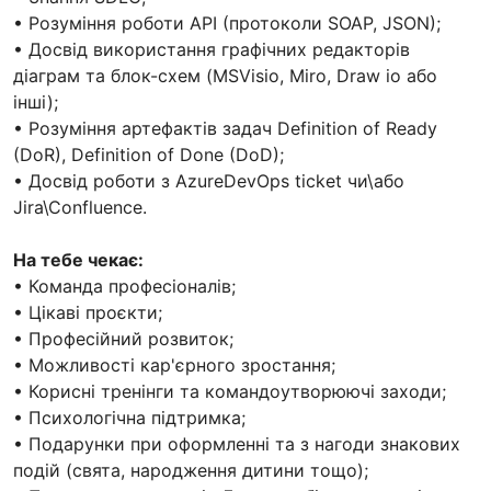
• Розуміння роботи API (протоколи SOAP, JSON);
• Досвід використання графічних редакторів
діаграм та блок-схем (MSVisio, Miro, Draw io або
інші);
• Розуміння артефактів задач Definition of Ready
(DoR), Definition of Done (DoD);
• Досвід роботи з AzureDevOps ticket чи\або
Jira\Confluence.
На тебе чекає:
• Команда професіоналів;
• Цікаві проєкти;
• Професійний розвиток;
• Можливості кар'єрного зростання;
• Корисні тренінги та командоутворюючі заходи;
• Психологічна підтримка;
• Подарунки при оформленні та з нагоди знакових
подій (свята, народження дитини тощо);