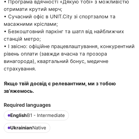
• Програма вдячності «Дякую тобі» з можливістю
отримати крутий мерч;
• Сучасний офіс в UNIT.City зі спортзалом та
масажними кріслами;
• Безкоштовний паркінг та шатл від найближчих
станцій метро;
• І звісно: офіційне працевлаштування, конкурентний
рівень оплати (завжди вчасна та прозора
винагорода), квартальний бонус, медичне
страхування.
Якщо твій досвід є релевантним, ми з тобою
зв’яжемось.
Required languages
English
B1 - Intermediate
Ukrainian
Native