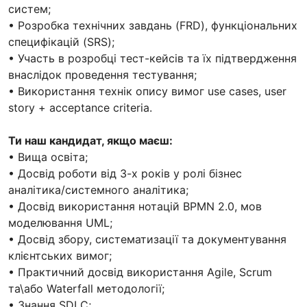
систем;
• Розробка технічних завдань (FRD), функціональних
специфікацій (SRS);
• Участь в розробці тест-кейсів та їх підтвердження
внаслідок проведення тестування;
• Використання технік опису вимог use cases, user
story + acceptance criteria.
Ти наш кандидат, якщо маєш:
• Вища освіта;
• Досвід роботи від 3-х років у ролі бізнес
аналітика/системного аналітика;
• Досвід використання нотацій BPMN 2.0, мов
моделювання UML;
• Досвід збору, систематизації та документування
клієнтських вимог;
• Практичний досвід використання Agile, Scrum
та\або Waterfall методології;
• Знання SDLC;