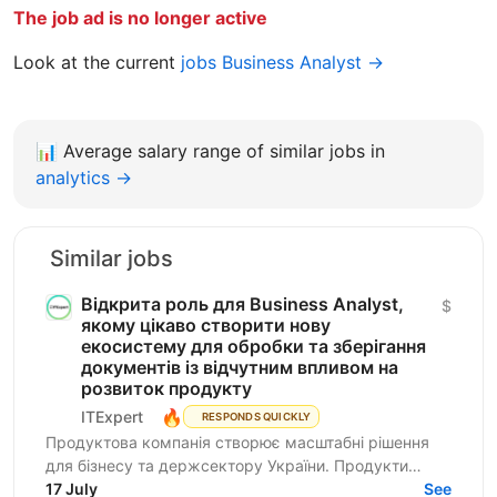
The job ad is no longer active
Look at the current
jobs Business Analyst →
📊
Average salary range of similar jobs in
analytics →
Similar jobs
Відкрита роль для ​​Business Analyst,
$
якому цікаво створити нову
екосистему для обробки та зберігання
документів із відчутним впливом на
розвиток продукту
🔥
ITExpert
RESPONDS QUICKLY
Продуктова компанія створює масштабні рішення
для бізнесу та держсектору України. Продукти
критично важливі для цифрової інфраструктури
17 July
See