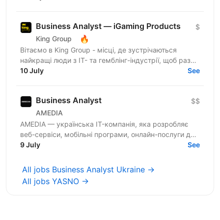
країни. Про...
Business Analyst — iGaming Products
$
🔥
King Group
Вітаємо в King Group - місці, де зустрічаються
найкращі люди з IT- та гемблінг-індустрії, щоб разом
робити дивовижні речі. Ми оперуємо численними
10 July
See
проєктами...
Business Analyst
$$
AMEDIA
AMEDIA — українська IT-компанія, яка розробляє
веб-сервіси, мобільні програми, онлайн-послуги для
бізнесу та держсектору. Наша головна мета -
9 July
See
активна...
All jobs Business Analyst Ukraine →
All jobs YASNO →