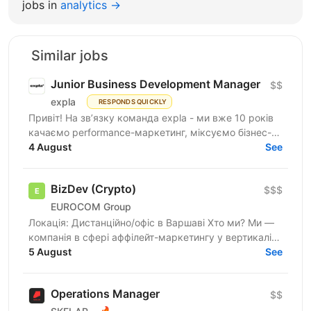
jobs in
analytics →
Similar jobs
Junior Business Development Manager
$$
expla
RESPONDS QUICKLY
Привіт! На зв’язку команда expla - ми вже 10 років
качаємо performance-маркетинг, міксуємо бізнес-
підхід з цифрами та технічними рішеннями, і
4 August
See
щомісяця...
BizDev (Crypto)
$$$
EUROCOM Group
Локація: Дистанційно/офіс в Варшаві Хто ми? Ми —
компанія в сфері аффілейт-маркетингу у вертикалі
Crypto, яка вже 5 років успішно працює на ринку. У
5 August
See
нас...
Operations Manager
$$