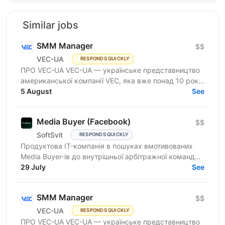
Similar jobs
SMM Manager
$$
VEC-UA
RESPONDS QUICKLY
ПРО VEC-UA VEC-UA — українське представництво
американської компанії VEC, яка вже понад 10 років
трансформує будівельну галузь за допомогою BIM
5 August
See
та VDC...
Media Buyer (Facebook)
$$
SoftSvit
RESPONDS QUICKLY
Продуктова IT-компанія в пошуках вмотивованих
Media Buyer-ів до внутрішньої арбітражної команди.
Розглядаємо спеціалістів із досвідом самостійних
29 July
See
запусків...
SMM Manager
$$
VEC-UA
RESPONDS QUICKLY
ПРО VEC-UA VEC-UA — українське представництво