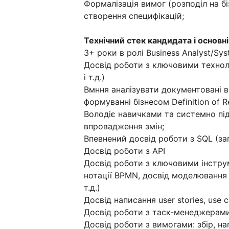
Формалізація вимог (розподіл на бі
створення специфікацій;
Технічний стек кандидата і основні
3+ роки в ролі Business Analyst/Sys
Досвід роботи з ключовими техноло
і т.д.)
Вмння аналізувати документовані в
формуванні бізнесом Definition of Re
Володіє навичками та системно пі
впровадження змін;
Впевнений досвід роботи з SQL (за
Досвід роботи з API
Досвід роботи з ключовими інструм
нотації BPMN, досвід моделювання 
т.д.)
Досвід написання user stories, use 
Досвід роботи з таск-менеджерами 
Досвід роботи з вимогами: збір, на