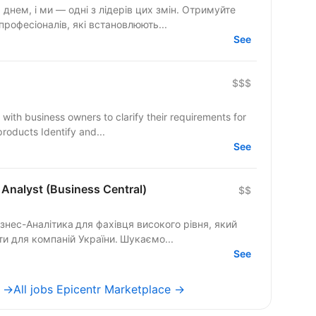
днем, і ми — одні з лідерів цих змін. Отримуйте
професіоналів, які встановлюють...
See
$$$
e with business owners to clarify their requirements for
oducts Identify and...
See
Analyst (Business Central)
$$
знес-Аналітика для фахівця високого рівня, який
и для компаній України. Шукаємо...
See
e →
All jobs Epicentr Marketplace →