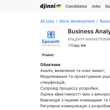
Candidates
Jobs
Sa
All jobs
More development
Busin
Business Anal
ЕПІЦЕНТР МАРКЕТПЛЕЙ
Copy link
Product
Обов'язки
:
Аналіз, виявлення та опис вимог;
Моделювання та проектування ріше
спеціфікацій;
Супровід процессу розробки;
Оцінка ефективності змін з викорис
Взаємодія з іншими командами та 
Регулярна коммунікація з розробн