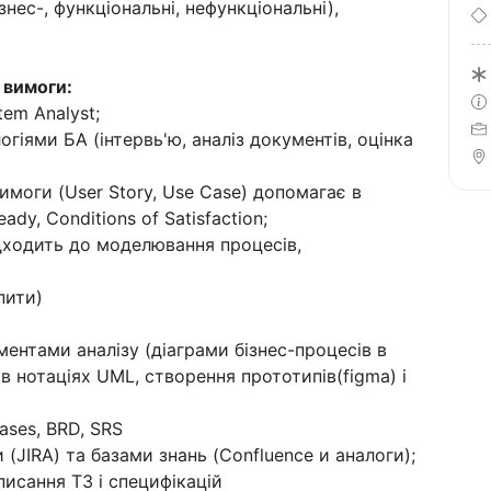
знес-, функціональні, нефункціональні),
 вимоги:
tem Analyst;
гіями БА (інтервь'ю, аналіз документів, оцінка
имоги (User Story, Use Case) допомагає в
ady, Conditions of Satisfaction;
дходить до моделювання процесів,
пити)
ентами аналізу (діаграми бізнес-процесів в
в нотаціях UML, створення прототипів(figma) і
cases, BRD, SRS
(JIRA) та базами знань (Confluence и аналоги);
писання ТЗ і специфікацій