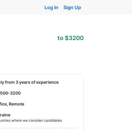
Log In
Sign Up
to $3200
nly from 3 years of experience
2500-3200
fice, Remote
raine
untries where we consider candidates