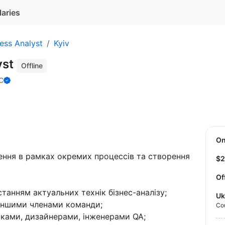
laries
ess Analyst
Kyiv
yst
Offline
С
O
ння в рамках окремих процессів та створення
$
Of
танням актуальних технік бізнес-аналізу;
Uk
іншими членами команди;
Co
иками, дизайнерами, інженерами QA;