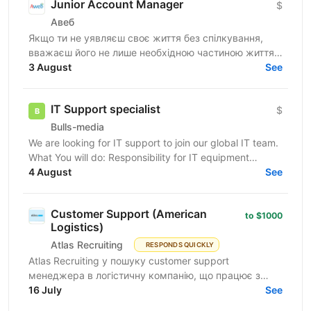
Junior Account Manager
$
Авеб
Якщо ти не уявляєш своє життя без спілкування,
вважаєш його не лише необхідною частиною життя,
але й ключем до успіху, ця вакансія саме для тебе.
3 August
See
Ми...
IT Support specialist
$
Bulls-media
We are looking for IT support to join our global IT team.
What You will do: Responsibility for IT equipment
including purchasing Install and upgrade...
4 August
See
Customer Support (American
to $1000
Logistics)
Atlas Recruiting
RESPONDS QUICKLY
Atlas Recruiting у пошуку customer support
менеджера в логістичну компанію, що працює з
ринком США. Ця можливість підійде як студентам,
16 July
See
які хочуть...