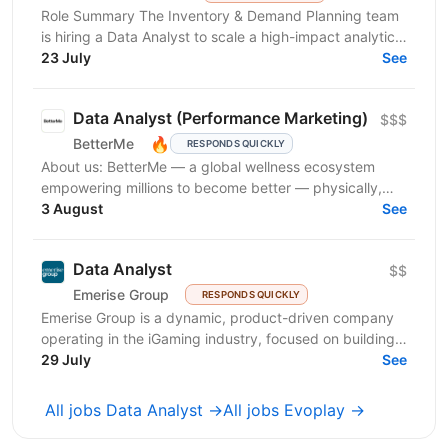
Role Summary The Inventory & Demand Planning team
is hiring a Data Analyst to scale a high-impact analytics
roadmap across inventory, in-stock, supply,...
23 July
See
Data Analyst (Performance Marketing)
$$$
🔥
BetterMe
RESPONDS QUICKLY
About us: BetterMe — a global wellness ecosystem
empowering millions to become better — physically,
mentally, and emotionally. We build what makes
3 August
See
people...
Data Analyst
$$
Emerise Group
RESPONDS QUICKLY
Emerise Group is a dynamic, product-driven company
operating in the iGaming industry, focused on building
high-impact solutions that fuel innovation and...
29 July
See
All jobs Data Analyst →
All jobs Evoplay →