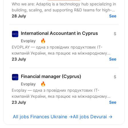
Who we are: Adaptiq is a technology hub specializing in
building, scaling, and supporting R&D teams for high-
end, fast-growing product companies in a wide...
28 July
See
International Accountant in Cyprus
$
🔥
Evoplay
EVOPLAY — одна з провідних продуктових IT-
компаній України, яка працює на міжнародному
ринку та створює комплексні B2B-рішення для
23 July
See
індустрії...
Financial manager (Cyprus)
$
🔥
Evoplay
Evoplay — одна з провідних продуктових IT-
компаній України, яка працює на міжнародному
ринку та створює комплексні B2B-рішення для
23 July
See
індустрії онлайн-ігор. Ми...
All jobs Finances Ukraine →
All jobs Devurai →