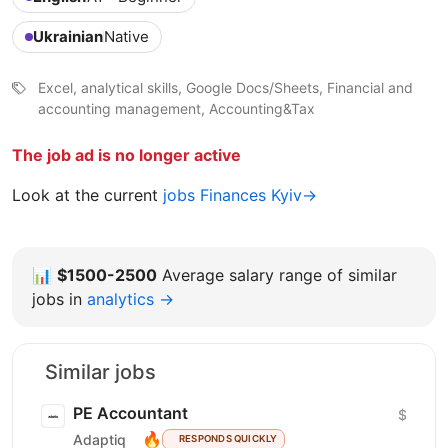
Ukrainian
Native
Excel, analytical skills, Google Docs/Sheets, Financial and
accounting management, Accounting&Tax
The job ad is no longer active
Look at the current
jobs Finances Kyiv→
📊
$1500-2500
Average salary range of similar
jobs in
analytics →
Similar jobs
PE Accountant
$
🔥
Adaptiq
RESPONDS QUICKLY