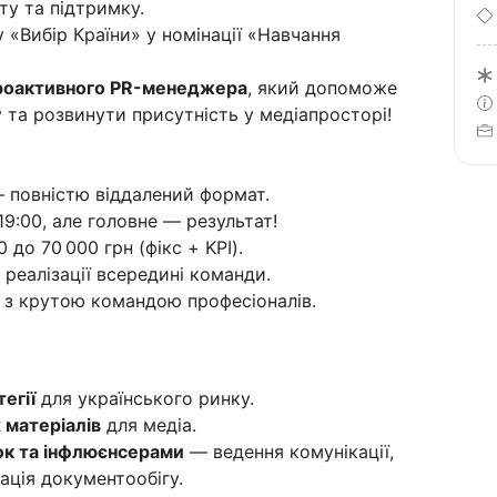
ту та підтримку.
 «Вибір Країни» у номінації «Навчання
проактивного PR-менеджера
, який допоможе
у та розвинути присутність у медіапросторі!
 повністю віддалений формат.
19:00, але головне — результат!
 до 70 000 грн (фікс + KPI).
 реалізації всередині команди.
з крутою командою професіоналів.
егії
для українського ринку.
 матеріалів
для медіа.
мок та інфлюєнсерами
— ведення комунікації,
ація документообігу.