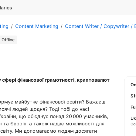
laries
ting
Content Marketing
Content Writer / Copywriter / 
Offline
 сфері фінансової грамотності, криптовалют
O
$
ормує майбутнє фінансової освіти? Бажаєш
Fu
исячі людей щодня? Тоді тобі до нас!
країни, що об'єднує понад 20 000 учасників,
Uk
ні та Європі, а також надає можливості для
Co
и світу. Ми допомагаємо людям досягати