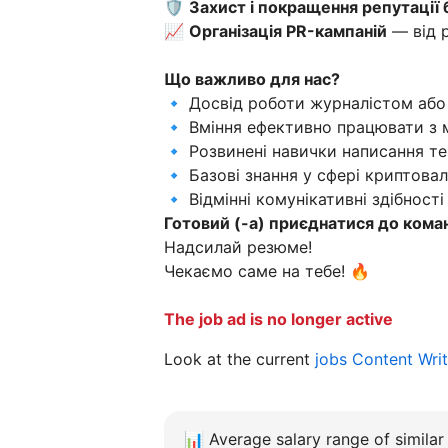
🛡
Захист і покращення репутації
📈
Організація PR-кампаній
— від р
Що важливо для нас?
🔹 Досвід роботи журналістом аб
🔹 Вміння ефективно працювати з 
🔹 Розвинені навички написання те
🔹 Базові знання у сфері криптова
🔹 Відмінні комунікативні здібност
Готовий (-а) приєднатися до коман
Надсилай резюме!
Чекаємо саме на тебе! 🔥
The job ad is no longer active
Look at the current
jobs Content Writ
📊
Average salary range of similar 