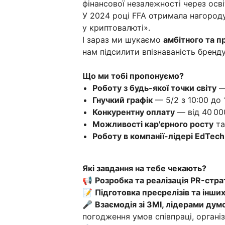
фінансової незалежності через осві
У 2024 році FFA отримала нагороду
у криптовалюті».
І зараз ми шукаємо
амбітного та 
нам підсилити впізнаваність бренд
Що ми тобі пропонуємо?
Роботу з будь-якої точки світу
—
Гнучкий графік
— 5/2 з 10:00 до 
Конкурентну оплату
— від 40 000
Можливості кар'єрного росту
та
Роботу в компанії-лідері EdTech
Які завдання на тебе чекають?
📢
Розробка та реалізація PR-страт
📝
Підготовка пресрелізів та інших
🎤
Взаємодія зі ЗМІ, лідерами ду
погодження умов співпраці, організ