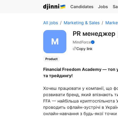
Candidates
Jobs
Sa
All jobs
Marketing & Sales
Marke
PR менеджер
MindForce
Copy link
Product
Financial Freedom Academy — топ у
та трейдингу!
Хочеш працювати у компанії, що ф
розвивати бренд, який впізнають т
FFA — найбільша криптоспільнота У
проводить офлайн-зустрічі в Украї
онлайн-навчання з будь-якої точк