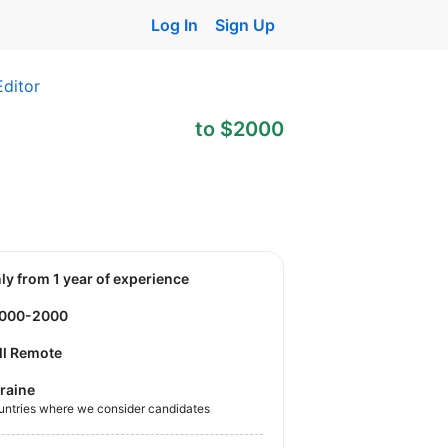
Log In
Sign Up
Editor
to $2000
nly from 1 year of experience
1000-2000
ll Remote
raine
untries where we consider candidates