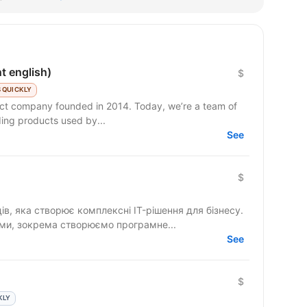
t english)
$
 QUICKLY
duct company founded in 2014. Today, we’re a team of
ding products used by...
See
$
ців, яка створює комплексні IT-рішення для бізнесу.
ми, зокрема створюємо програмне...
See
$
KLY