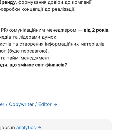
 бренду
, формування довіри до компанії.
озробки концепції до реалізації.
о PR/комунікаційним менеджером —
від 2 років
.
медіа та лідерами думок.
кстів та створення інформаційних матеріалів.
лют (буде перевагою).
і та тайм-менеджмент.
ди, що змінює світ фінансів?
er / Copywriter / Editor →
jobs in
analytics →