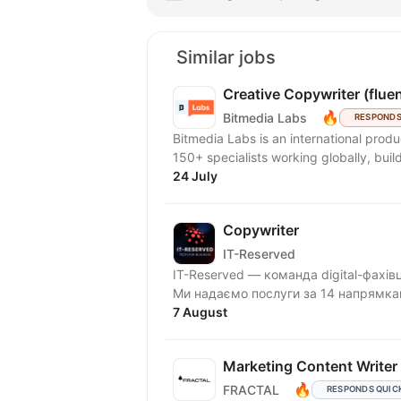
Similar jobs
Creative Copywriter (fluen
🔥
Bitmedia Labs
RESPONDS
Bitmedia Labs is an international pro
150+ specialists working globally, buil
24 July
Copywriter
IT-Reserved
IT-Reserved — команда digital-фахів
Ми надаємо послуги за 14 напрямка
7 August
Marketing Content Writer
🔥
FRACTAL
RESPONDS QUIC