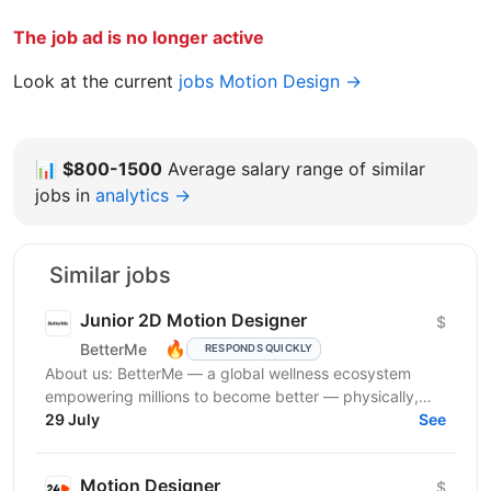
The job ad is no longer active
Look at the current
jobs Motion Design →
📊
$800-1500
Average salary range of similar
jobs in
analytics →
Similar jobs
Junior 2D Motion Designer
$
🔥
BetterMe
RESPONDS QUICKLY
About us: BetterMe — a global wellness ecosystem
empowering millions to become better — physically,
mentally, and emotionally. We build what makes
29 July
See
people...
Motion Designer
$