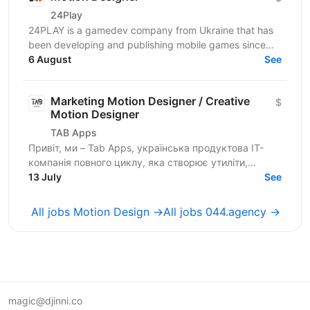
24Play
24PLAY is a gamedev company from Ukraine that has
been developing and publishing mobile games since
2019. We are a team of professionals who have
6 August
See
launched...
Marketing Motion Designer / Creative
$
Motion Designer
TAB Apps
Привіт, ми – Tab Apps, українська продуктова IT-
компанія повного циклу, яка створює утиліти,
додатки у сфері Health, AI чати та інтерактивні історії
13 July
See
для...
All jobs Motion Design →
All jobs 044.agency →
magic@djinni.co