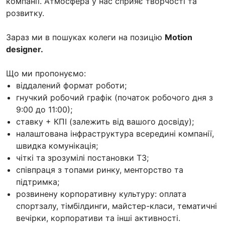
компанії. Атмосфера у нас сприяє творчості та
розвитку.
Зараз ми в пошуках колеги на позицію
Motion
designer.
Що ми пропонуємо:
віддалений формат роботи;
гнучкий робочий графік (початок робочого дня з
9:00 до 11:00);
ставку + КПІ (залежить від вашого досвіду);
налаштована інфраструктура всередині компанії,
швидка комунікація;
чіткі та зрозумілі постановки ТЗ;
співпраця з топами ринку, менторство та
підтримка;
розвинену корпоративну культуру: оплата
спортзалу, тімбілдинги, майстер-класи, тематичні
вечірки, корпоративи та інші активності.