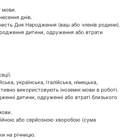
ї мови.
несення днів.
 честь Дня Народження (ваш або членів родини).
 народження дитини, одруження або втрати
ації.
ська, українська, італійська, німецька,
активно використовують іноземні мови в роботі.
женні дитини, одруженні або втраті близького
 мови.
війною або серйозною хворобою (сума
ки на річницю.