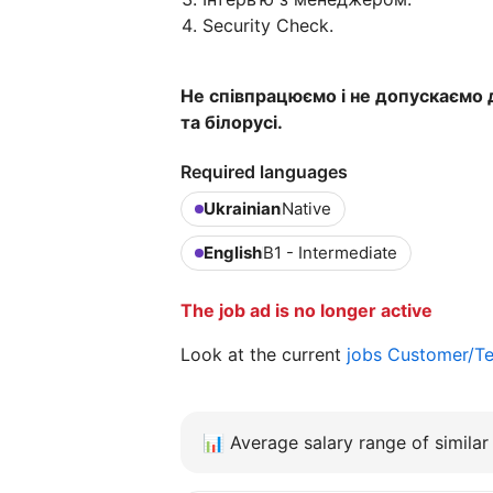
Security Check.
Не співпрацюємо і не допускаємо д
та білорусі.
Required languages
Ukrainian
Native
English
B1 - Intermediate
The job ad is no longer active
Look at the current
jobs Customer/Te
📊
Average salary range of similar 