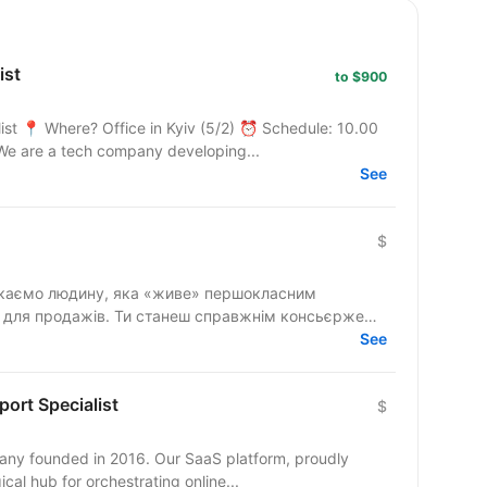
ist
to $900
ist 📍 Where? Office in Kyiv (5/2) ⏰ Schedule: 10.00
We are a tech company developing...
See
$
» для продажів. Ти станеш справжнім консьєржем
See
ort Specialist
$
any founded in 2016. Our SaaS platform, proudly
cal hub for orchestrating online...