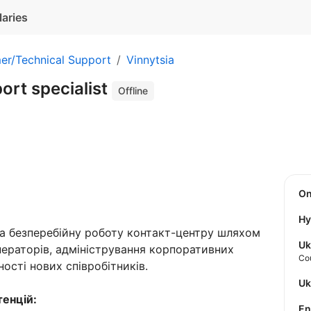
laries
er/Technical Support
Vinnytsia
ort specialist
Offline
O
Hy
та безперебійну роботу контакт-центру шляхом
Uk
ператорів, адміністрування корпоративних
Co
ності нових співробітників.
U
тенцій:
E