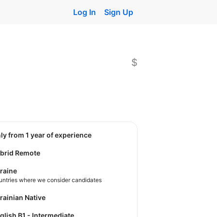
Log In
Sign Up
$
nly from 1 year of experience
brid Remote
raine
untries where we consider candidates
krainian Native
nglish B1 - Intermediate