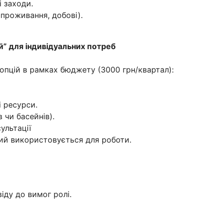
 заходи.
 проживання, добові).
й” для індивідуальних потреб
опцій в рамках бюджету (3000 грн/квартал):
і ресурси.
 чи басейнів).
ультації
ий використовується для роботи.
віду до вимог ролі.