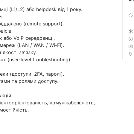
ці (L1/L2) або helpdesk від 1 року.
и.
іддалено (remote support).
вісів.
х або VoIP-середовищі.
ереж (LAN / WAN / Wi-Fi).
 якості звʼязку.
 (user-level troubleshooting).
ки (доступи, 2FA, паролі).
тами та ролями доступу.
кцій.
лієнтоорієнтованість, комунікабельність,
мостійність.