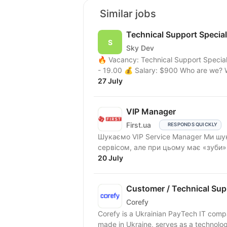
Similar jobs
Technical Support Special
Sky Dev
🔥 Vacancy: Technical Support Special
- 19.00 💰 Salary: $900 Who are we? 
27 July
VIP Manager
First.ua
RESPONDS QUICKLY
Шукаємо VIP Service Manager Ми шукаємо людину, яка «живе» першокласним
сервісом, але при цьому має «зуби
та...
20 July
Customer / Technical Supp
Corefy
Corefy is a Ukrainian PayTech IT comp
made in Ukraine, serves as a technologi