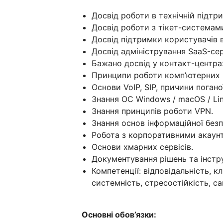
Досвід роботи в технічній підтрим
Досвід роботи з тікет-системам
Досвід підтримки користувачів в
Досвід адміністрування SaaS-сер
Бажано досвід у контакт-центра
Принципи роботи комп’ютерних м
Основи VoIP, SIP, причини поганої
Знання ОС Windows / macOS / Linux
Знання принципів роботи VPN.
Знання основ інформаційної безпе
Робота з корпоративними акаун
Основи хмарних сервісів.
Документування рішень та інстру
Компетенції: відповідальність, к
системність, стресостійкість, са
Основні обов’язки: