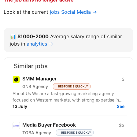
Look at the current
jobs Social Media →
📊
$1000-2000
Average salary range of similar
jobs in
analytics →
Similar jobs
SMM Manager
$
GNB Agency
RESPONDS QUICKLY
About Us We are a fast-growing marketing agency
focused on Western markets, with strong expertise in
cryptocurrency, gambling, and betting. We work with...
13 July
See
Media Buyer Facebook
$$
TOBA Agency
RESPONDS QUICKLY