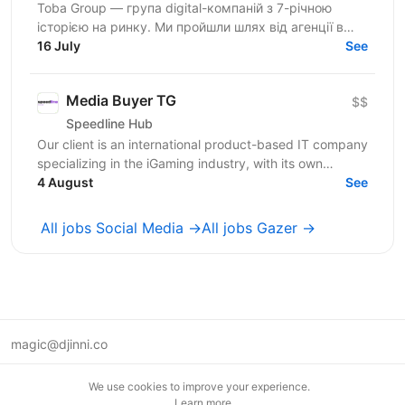
Toba Group — група digital-компаній з 7-річною
історією на ринку. Ми пройшли шлях від агенції в
Telegram-маркетингу до повноцінної екосистеми:
16 July
See
150+...
Media Buyer TG
$$
Speedline Hub
Our client is an international product-based IT company
specializing in the iGaming industry, with its own
affiliate program and in-house products in online...
4 August
See
All jobs Social Media →
All jobs Gazer →
magic@djinni.co
Terms of Use
We use cookies to improve your experience.
Suggest an idea
Learn more