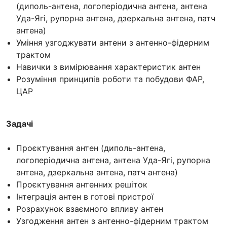
(диполь-антена, логоперіодична антена, антена
Уда-Ягі, рупорна антена, дзеркальна антена, патч
антена)
Уміння узгоджувати антени з антенно-фідерним
трактом
Навички з вимірювання характеристик антен
Розуміння принципів роботи та побудови ФАР,
ЦАР
Задачі
Проєктування антен (диполь-антена,
логоперіодична антена, антена Уда-Ягі, рупорна
антена, дзеркальна антена, патч антена)
Проєктування антенних решіток
Інтеграція антен в готові пристрої
Розрахунок взаємного впливу антен
Узгодження антен з антенно-фідерним трактом