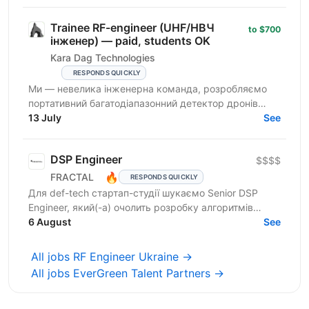
Trainee RF-engineer (UHF/НВЧ
to $700
інженер) — paid, students OK
Kara Dag Technologies
RESPONDS QUICKLY
Ми — невелика інженерна команда, розробляємо
портативний багатодіапазонний детектор дронів
(0.2–9 ГГц), який використовують підрозділи СОУ.
13 July
See
Шукаємо...
DSP Engineer
$$$$
🔥
FRACTAL
RESPONDS QUICKLY
Для def-tech стартап-студії шукаємо Senior DSP
Engineer, який(-а) очолить розробку алгоритмів
детекції та класифікації сигналів для платформ
6 August
See
ситуаційної...
All jobs RF Engineer Ukraine →
All jobs EverGreen Talent Partners →