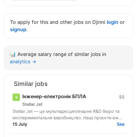
To apply for this and other jobs on Djinni
login
or
signup
.
📊
Average salary range of similar jobs in
analytics →
Similar jobs
Інженер-електронік БПЛА
$$
Stellar Jet
Stellar Jet — це мультидисциплінарне R&D бюро та
експериментальне виробництво. Наші проєкти вже
довели свою ефективність, і ми продовжуємо
15 July
See
активну роботу...