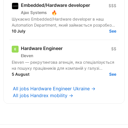
Embedded/Hardware developer
$$$
🔥
Ajax Systems
Шукаємо Embedded/Hardware developer в наш
Automation Department, який займається розробкою
програмно-апаратних комплексів для тестування
10 July
See
кожного пристрою в...
Hardware Engineer
$$
Eleven
Eleven — рекрутингова агенція, яка спеціалізується
на пошуку працівників для компаній у галузі
військових технологій. Наша мета — підтримувати
5 August
See
розвиток...
All jobs Hardware Engineer Ukraine →
All jobs Handrex mobility →