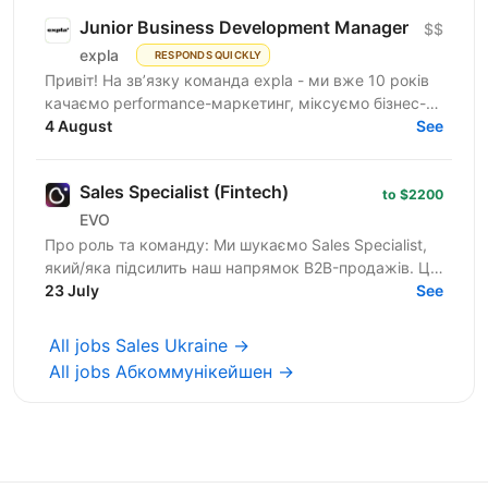
Junior Business Development Manager
$$
expla
RESPONDS QUICKLY
Привіт! На зв’язку команда expla - ми вже 10 років
качаємо performance-маркетинг, міксуємо бізнес-
підхід з цифрами та технічними рішеннями, і
4 August
See
щомісяця...
Sales Specialist (Fintech)
to $2200
EVO
Про роль та команду: Ми шукаємо Sales Specialist,
який/яка підсилить наш напрямок B2B-продажів. Ця
роль — для спеціаліста з обов'язковим досвідом у
23 July
See
сфері...
All jobs Sales Ukraine →
All jobs Абкоммунікейшен →