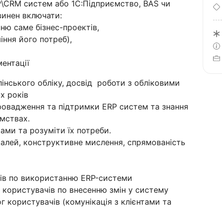
\CRM систем або 1С:Підприємство, BAS чи
винен включати:
ню саме бізнес-проектів,
іння його потреб),
ентації
лінського обліку, досвід роботи з обліковими
х років
провадження та підтримки ERP систем та знання
ємствах.
ами та розуміти їх потреби.
еталей, конструктивне мислення, спрямованість
ачів по використанню ERP-системи
 користувачів по внесенню змін у систему
г користувачів (комунікація з клієнтами та