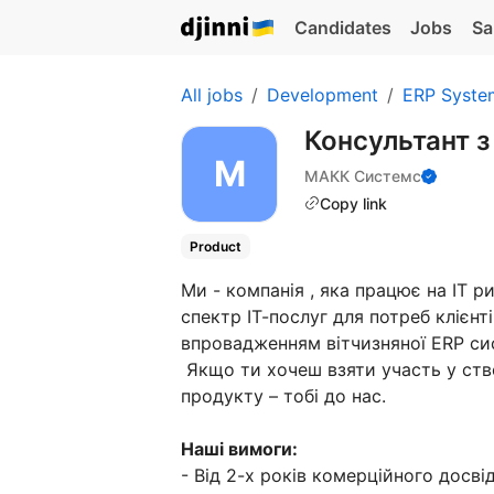
Candidates
Jobs
Sa
All jobs
Development
ERP Syste
Консультант 
МАКК Системс
Copy link
Product
Ми - компанія , яка працює на ІТ р
спектр ІТ-послуг для потреб клієн
впровадженням вітчизняної ERP си
Якщо ти хочеш взяти участь у ство
продукту – тобі до нас.
Наші вимоги:
- Від 2-х років комерційного досві