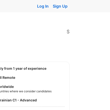
Log In
Sign Up
$
nly from 1 year of experience
ll Remote
rldwide
untries where we consider candidates
krainian C1 - Advanced