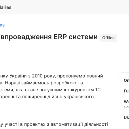
laries
ms
з впровадження ERP системи
Offline
инку України з 2010 року, пропонуємо повний
O
тів. Наразі займаємось розробкою та
стеми, яка стане потужним конкурентом 1С.
Fu
ренні та поширенні дійсно українського
Wo
Co
U
ду участі в проектах з автоматизації діяльності