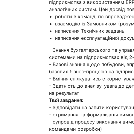
підприємства з використанням ERP
аналогічних систем. Цей досвід по
роботи в команді по впроваджен
взаємодію із Замовником (розум
написання Технічних завдань
написання експлуатаційної докум
- Знання бухгалтерського та управ
системами на підприємствах від 2-
- Базові знання щодо побудови, в
базових бізнес-процесів на підпри
- Вміння спілкуватись с користувач
- Здатність до аналізу, увага до д
на результат
Твої завдання:
- відповідати на запити користув
- отримання та формалізація вимог
- супровід процесу виконання вимо
командами розробки)