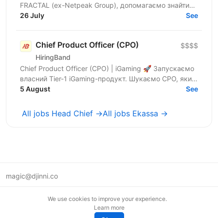
FRACTAL (ex-Netpeak Group), допомагаємо знайти
Head of SEO, який(а) готовий(а) будувати та
26 July
See
масштабувати...
Chief Product Officer (CPO)
$$$$
HiringBand
Chief Product Officer (CPO) | iGaming 🚀 Запускаємо
власний Tier-1 iGaming-продукт. Шукаємо CPO, який
очолить цей напрям. Ми — український
5 August
See
маркетинговий...
All jobs Head Chief →
All jobs Ekassa →
magic@djinni.co
Terms of Use
We use cookies to improve your experience.
Suggest an idea
Learn more