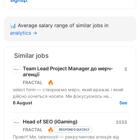
📊
Average salary range of similar jobs in
analytics →
Similar jobs
Team Lead Project Manager до мерч-
$
агенції
🔥
FRACTAL
select form — створюємо мерч, який вражає і який
дійсно хочеться носити. Ми фокусуємось на
креативному підході до дизайну брендування та
6 August
See
якості кожного...
Head of SEO (iGaming)
$$$$
🔥
FRACTAL
RESPONDS QUICKLY
Привіт! Ми, talanovyti — рекрутингова агенція від