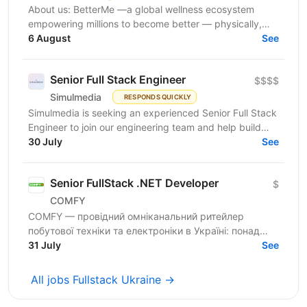
About us: BetterMe —a global wellness ecosystem
empowering millions to become better — physically,
mentally, and emotionally. We build what makes
6 August
See
people...
Senior Full Stack Engineer
$$$$
Simulmedia
RESPONDS QUICKLY
Simulmedia is seeking an experienced Senior Full Stack
Engineer to join our engineering team and help build
and improve our products. We build software for...
30 July
See
Senior FullStack .NET Developer
$
COMFY
COMFY — провідний омніканальний ритейлер
побутової техніки та електроніки в Україні: понад
100 магазинів та одна з топ-3 e-commerce платформ
31 July
See
країни. Ми...
All jobs Fullstack Ukraine →