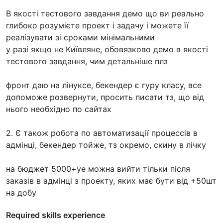
В якості тестового завдання демо що ви реально
глибоко розумієте проект і задачу і можете її
реалізувати зі сроками мінімальними
у разі якщо не Київляне, обовязково демо в якості
тестового завдання, чим детальніше плз
фронт даю на лінуксе, бекендер є гуру класу, все
допоможе розвернути, просить писати тз, що від
нього необхідно по сайтах
2. Є також робота по автоматизації процессів в
адмінці, бекендер тойже, тз окремо, скину в лічку
на бюджет 5000+уе можна вийти тільки після
заказів в адмінці з проекту, яких має бути від +50шт
на добу
Required skills experience