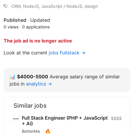
CRM, NodeJS, JavaScript / NodeJS, design
Published
·
Updated
0 views
·
0 applications
The job ad is no longer active
Look at the current
jobs Fullstack →
📊
$4000-5500
Average salary range of similar
jobs in
analytics →
Similar jobs
Full Stack Engineer (PHP + JavaScript
$$$$
+ AI)
🔥
BetterMe