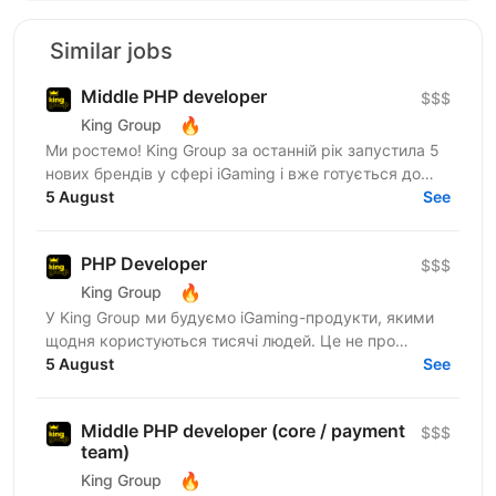
Similar jobs
Middle PHP developer
$$$
🔥
King Group
Ми ростемо! King Group за останній рік запустила 5
нових брендів у сфері iGaming і вже готується до
запуску ще кількох. Саме тому ми шукаємо PHP...
5 August
See
PHP Developer
$$$
🔥
King Group
У King Group ми будуємо iGaming-продукти, якими
щодня користуються тисячі людей. Це не про
«підтримку легасі» — це про складну логіку, high-
5 August
See
load і постійний...
Middle PHP developer (core / payment
$$$
team)
🔥
King Group