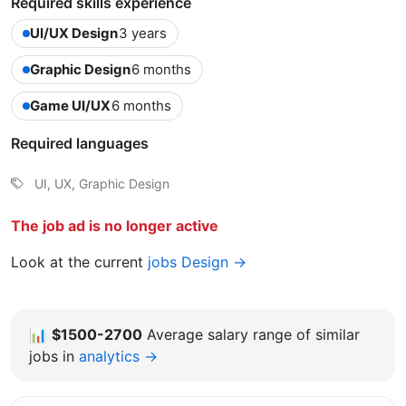
Required skills experience
UI/UX Design
3 years
Graphic Design
6 months
Game UI/UX
6 months
Required languages
UI, UX, Graphic Design
The job ad is no longer active
Look at the current
jobs Design →
📊
$1500-2700
Average salary range of similar
jobs in
analytics →