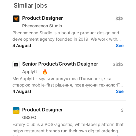
Similar jobs
Product Designer
$$$
Phenomenon Studio
Phenomenon Studio is a boutique product design and
development agency founded in 2019. We work with
teams who’ve outgrown what they’ve built — from...
4 August
See
Senior Product/Growth Designer
$$$$
🔥
Applyft
Ми Applyft - мультипродуктова ITкомпанія, яка
створює mobile-first рішення, поєднуючи технології,
аналітику та креатив. Ми запустили новий напрям
4 August
See
-...
Product Designer
$
GBSFO
Eatery Club is a POS-agnostic, white-label platform that
helps restaurant brands run their own digital ordering