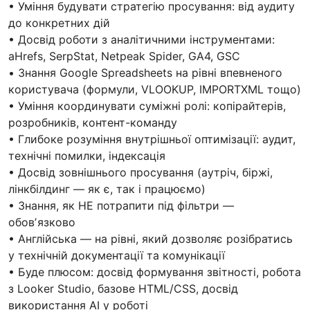
• Уміння будувати стратегію просування: від аудиту
до конкретних дій
• Досвід роботи з аналітичними інструментами:
aHrefs, SerpStat, Netpeak Spider, GA4, GSC
• Знання Google Spreadsheets на рівні впевненого
користувача (формули, VLOOKUP, IMPORTXML тощо)
• Уміння координувати суміжні ролі: копірайтерів,
розробників, контент-команду
• Глибоке розуміння внутрішньої оптимізації: аудит,
технічні помилки, індексація
• Досвід зовнішнього просування (аутріч, біржі,
лінкбілдинг — як є, так і працюємо)
• Знання, як НЕ потрапити під фільтри —
обовʼязково
• Англійська — на рівні, який дозволяє розібратись
у технічній документації та комунікації
• Буде плюсом: досвід формування звітності, робота
з Looker Studio, базове HTML/CSS, досвід
використання AI у роботі