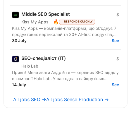
Middle SEO Specialist
$
🔥
Kiss My Apps
RESPONDS QUICKLY
Kiss My Apps — компанія-платформа, що об’єднує 7
продуктових вертикалей та 30+ AI-first продуктів,
100+ мільйонів користувачів, власну екосистему...
30 July
See
SEO-спеціаліст (IT)
$
Halo Lab
Привіт! Мене звати Андрій і я — керівник SEO відділу
в компанії Halo Lab. У нас одна з найкрутіших
дизайн команд в Україні і цей факт підкріплений
14 July
See
нашими...
All jobs SEO →
All jobs Sense Production →