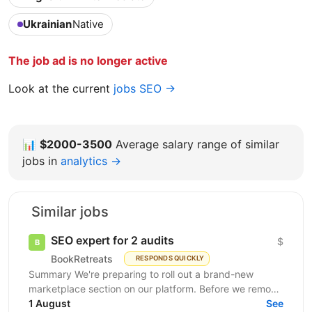
Ukrainian
Native
The job ad is no longer active
Look at the current
jobs SEO →
📊
$2000-3500
Average salary range of similar
jobs in
analytics →
Similar jobs
SEO expert for 2 audits
$
BookRetreats
RESPONDS QUICKLY
Summary We're preparing to roll out a brand-new
marketplace section on our platform. Before we remove
the staging gates, open up indexing, and kick off a...
1 August
See