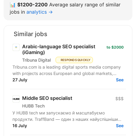
📊
$1200-2200
Average salary range of similar
jobs in
analytics →
Similar jobs
Arabic-language SEO specialist
to $2000
(iGaming)
Tribuna Digital
RESPONDS QUICKLY
Tribuna.com is a leading digital sports media company
with projects across European and global markets,
reaching over 10 million users. From an SEO point of...
27 July
See
Middle SEO specialist
$$$
HUBB Tech
У HUBB tech ми запускаємо й масштабуємо
продукти. TraffBand — один з наших найуспішніших
проєктів. Наш підхід простий: гіпотеза > швидкий
16 July
See
тест > реліз...