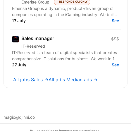
Emerise Group
RESPONDS QUICKLY
Emerise Group is a dynamic, product-driven group of
companies operating in the iGaming industry. We build
high-impact solutions that fuel innovation and...
17 July
See
Sales manager
$$$
IT-Reserved
IT-Reserved is a team of digital specialists that creates
comprehensive IT solutions for business. We work in 14
areas, including IT, marketing, legal and...
27 July
See
All jobs Sales →
All jobs Median ads →
magic@djinni.co
Terms of Use
We use cookies to improve your experience.