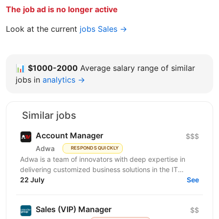
The job ad is no longer active
Look at the current
jobs Sales →
📊
$1000-2000
Average salary range of similar
jobs in
analytics →
Similar jobs
Account Manager
$$$
Adwa
RESPONDS QUICKLY
Adwa is a team of innovators with deep expertise in
delivering customized business solutions in the IT
sector. We are looking for an outgoing extrovert and...
22 July
See
Sales (VIP) Manager
$$