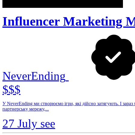
Influencer Marketing 
NeverEnding
$$$
У NeverEnding ми створюємо ігри, які дійсно затягують. І зараз
партнерську мережу,...
27 July
see