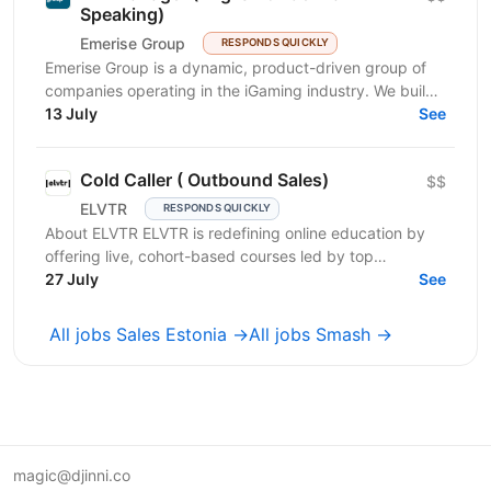
Speaking)
Emerise Group
RESPONDS QUICKLY
Emerise Group is a dynamic, product-driven group of
companies operating in the iGaming industry. We build
high-impact solutions that fuel innovation and...
13 July
See
Cold Caller ( Outbound Sales)
$$
ELVTR
RESPONDS QUICKLY
About ELVTR ELVTR is redefining online education by
offering live, cohort-based courses led by top
executives from global brands like Nike, Google,
27 July
See
Netflix,...
All jobs Sales Estonia →
All jobs Smash →
magic@djinni.co