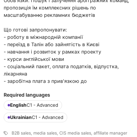
Обов'язки: Пошук і залучення арбітражних команд,
пропозиція їм комплексних рішень по
масштабуванню рекламних бюджетів
Що готові запропонувати:
- роботу в міжнародній компанії
- переїзд в Талін або зайнятість в Києві
- навчання і розвиток у рамках проекту
- курси англійської мови
- соціальний пакет, оплата податків, відпустка,
лікарняна
- заробітна плата з прив'язкою до
Required languages
English
C1 - Advanced
Ukrainian
C1 - Advanced
B2B sales, media sales, CIS media sales, affiliate manager