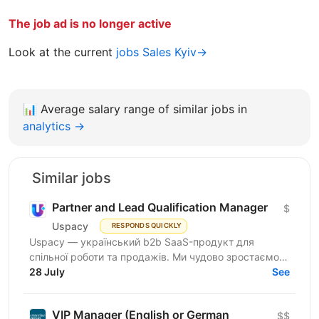
The job ad is no longer active
Look at the current
jobs Sales Kyiv→
📊
Average salary range of similar jobs in
analytics →
Similar jobs
Partner and Lead Qualification Manager
$
Uspacy
RESPONDS QUICKLY
Uspacy — український b2b SaaS-продукт для
спільної роботи та продажів. Ми чудово зростаємо в
Україні, але прагнемо такої ж динаміки на
28 July
See
міжнародних ринках....
VIP Manager (English or German
$$