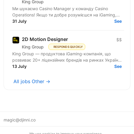
King Group
Ми шукаємо Casino Manager у команду Casino
Operations! Якщо ти добре розумієшся на iGaming,
вмієш працювати з ігровими провайдерами, любиш
31 July
See
організовувати...
2D Motion Designer
$$
King Group
RESPONDS QUICKLY
King Group — продуктова iGaming-компанія, що
розвиває 20+ ліцензійних брендів на ринках України
та Tier 1. Більше 1 000 спеціалістів і 4 000 000+...
13 July
See
All jobs Other →
magic@djinni.co
Terms of Use
We use cookies to improve your experience.