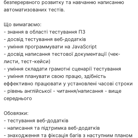
безперервного розвитку та навчанню написанню
автоматизованих тестів.
Що вимагаємо:
- знання в області тестування ПЗ
- досвід тестування веб-додатків
- уміння программувати на JavaScript
- досвід написання тестової документації (чек-
листи, тест-кейси)
- уміння складати грамотні сценарії тестування
- уміння планувати свою працю, здібність
еффективно працювати у установлені часові строки
- рівень англійської - читання/написання - вище
середнього
Обовязки:
- тестування веб-додатків
- написання та підтримка веб-додатків
- знаходження та фіксація багів з наступним планом