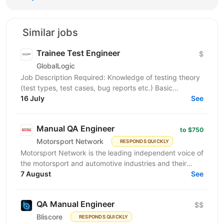
Similar jobs
Trainee Test Engineer
$
GlobalLogic
Job Description Required: Knowledge of testing theory
(test types, test cases, bug reports etc.) Basic
knowledge of hardware Attention to detail, patience,...
16 July
See
Manual QA Engineer
to $750
Motorsport Network
RESPONDS QUICKLY
Motorsport Network is the leading independent voice of
the motorsport and automotive industries and their
fans, is actively seeking a skilled and proactive...
7 August
See
QA Manual Engineer
$$
Bliscore
RESPONDS QUICKLY