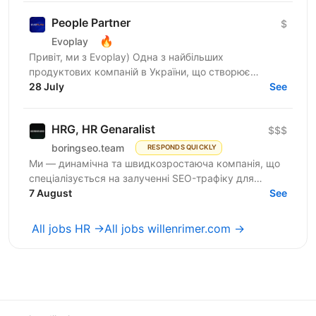
People Partner
$
🔥
Evoplay
Привіт, ми з Evoplay) Одна з найбільших
продуктових компаній в України, що створює
екосистему проектів, які пропонують прогресивні та
28 July
See
комплексні рішення для...
HRG, HR Genaralist
$$$
boringseo.team
RESPONDS QUICKLY
Ми — динамічна та швидкозростаюча компанія, що
спеціалізується на залученні SEO-трафіку для
компаній зі сфери iGaming, і прагнемо розробляти
7 August
See
інноваційні...
All jobs HR →
All jobs willenrimer.com →