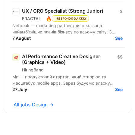
UX / CRO Specialist (Strong Junior)
$
🔥
FRACTAL
RESPONDS QUICKLY
Netpeak — marketing partner для реалізації
найамбітніших планів бізнесу по всьому світу. З
Netpeak можна більше. Агенція надає повний
7 August
See
спектр...
AI Performance Creative Designer
$$
(Graphics + Video)
HiringBand
Ми — продуктовий стартап, який створює та
масштабує mobile apps. Зараз будуємо власну
creative team і шукаємо дизайнера, який вміє
27 July
See
створювати не просто...
All jobs Design →