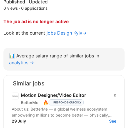
Published
·
Updated
0 views
·
0 applications
The job ad is no longer active
Look at the current
jobs Design Kyiv→
📊
Average salary range of similar jobs in
analytics →
Similar jobs
Motion Designer/Video Editor
$
🔥
BetterMe
RESPONDS QUICKLY
About us: BetterMe — a global wellness ecosystem
empowering millions to become better — physically,
mentally, and emotionally. We build what makes
29 July
See
people...