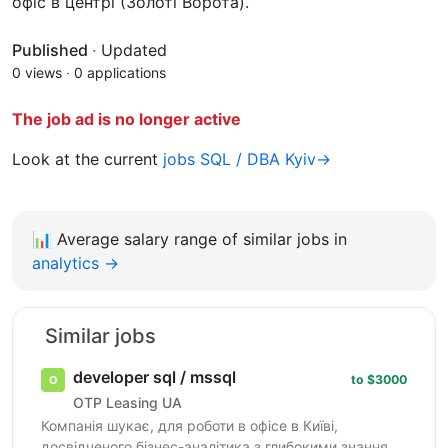
офіс в центрі (Золоті Ворота).
Published
·
Updated
0 views
·
0 applications
The job ad is no longer active
Look at the current
jobs SQL / DBA Kyiv→
📊
Average salary range of similar jobs in
analytics →
Similar jobs
developer sql / mssql
to $3000
OTP Leasing UA
Компанія шукає, для роботи в офісе в Київі,
досвідченого бізнес-аналітика з глибокими знаннями