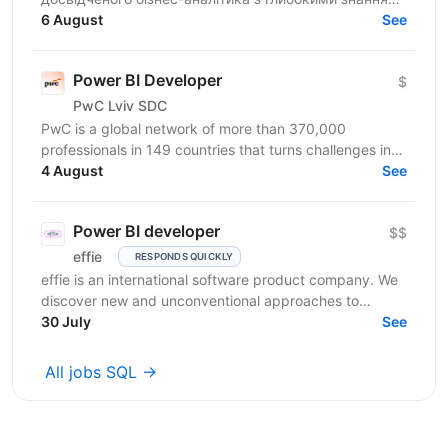
MS SQL для приєднання до нашої команди. Вимоги:
6 August
See
• Відмінні...
Power BI Developer
$
PwC Lviv SDC
PwC is a global network of more than 370,000
professionals in 149 countries that turns challenges into
opportunities. We create innovative solutions in...
4 August
See
Power BI developer
$$
effie
RESPONDS QUICKLY
effie is an international software product company. We
discover new and unconventional approaches to
tackling business challenges by providing global...
30 July
See
All jobs SQL →