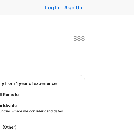
Log In
Sign Up
$$$
nly from 1 year of experience
ll Remote
rldwide
untries where we consider candidates
(Other)