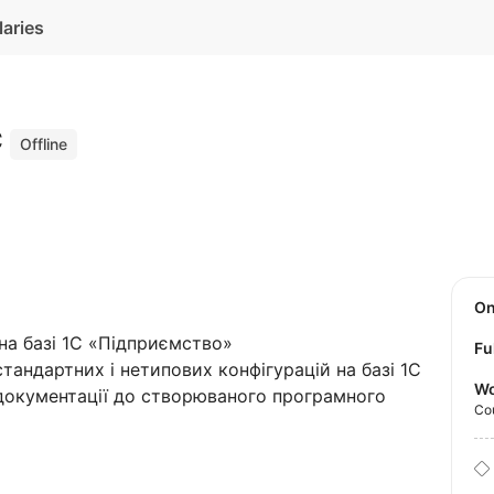
laries
С
Offline
O
 на базі 1С «Підприємство»
Fu
тандартних і нетипових конфігурацій на базі 1С
Wo
 документації до створюваного програмного
Co