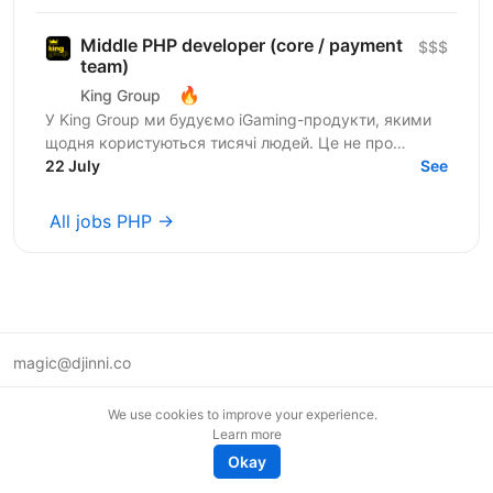
load і постійний...
Middle PHP developer (core / payment
$$$
team)
🔥
King Group
У King Group ми будуємо iGaming-продукти, якими
щодня користуються тисячі людей. Це не про
«підтримку легасі» — це про складну логіку, high-
22 July
See
load і постійний...
All jobs PHP →
magic@djinni.co
Terms of Use
We use cookies to improve your experience.
Suggest an idea
Learn more
Remote tech jobs in Europe
Okay