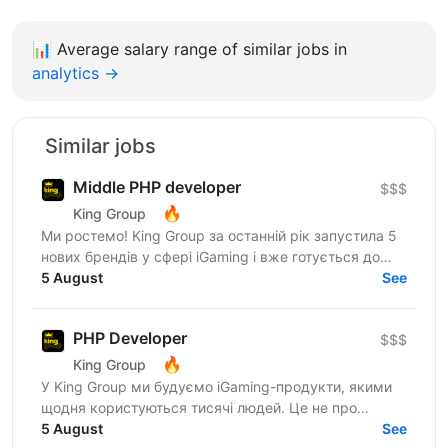
📊
Average salary range of similar jobs in
analytics →
Similar jobs
Middle PHP developer
$$$
🔥
King Group
Ми ростемо! King Group за останній рік запустила 5
нових брендів у сфері iGaming і вже готується до
запуску ще кількох. Саме тому ми шукаємо PHP...
5 August
See
PHP Developer
$$$
🔥
King Group
У King Group ми будуємо iGaming-продукти, якими
щодня користуються тисячі людей. Це не про
«підтримку легасі» — це про складну логіку, high-
5 August
See