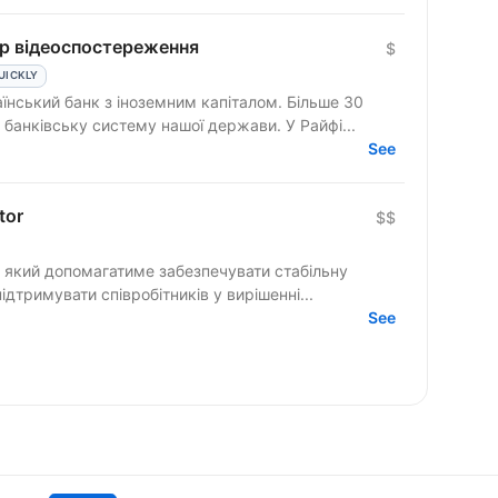
р відеоспостереження
$
UICKLY
нський банк з іноземним капіталом. Більше 30
банківську систему нашої держави. У Райфі...
See
tor
$$
, який допомагатиме забезпечувати стабільну
ідтримувати співробітників у вирішенні...
See