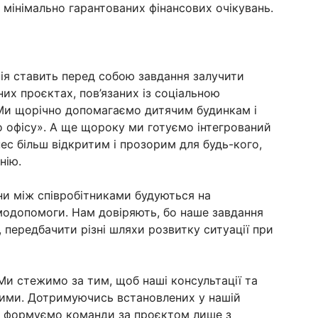
мінімально гарантованих фінансових очікувань.
нія ставить перед собою завдання залучити
зних проєктах, пов’язаних із соціальною
Ми щорічно допомагаємо дитячим будинкам і
 офісу». А ще щороку ми готуємо інтегрований
нес більш відкритим і прозорим для будь-кого,
нію.
ини між співробітниками будуються на
модопомоги. Нам довіряють, бо наше завдання
, передбачити різні шляхи розвитку ситуації при
 Ми стежимо за тим, щоб наші консультації та
ними. Дотримуючись встановлених у нашій
и формуємо команди за проєктом лише з