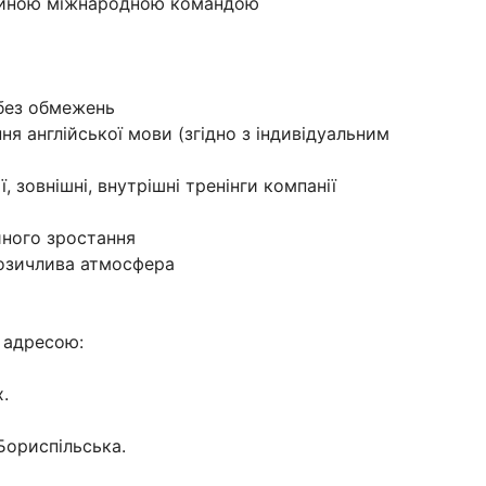
сійною міжнародною командою
 без обмежень
я англійської мови (згідно з індивідуальним
ї, зовнішні, внутрішні тренінги компанії
йного зростання
розичлива атмосфера
 адресою:
.
Бориспільська.