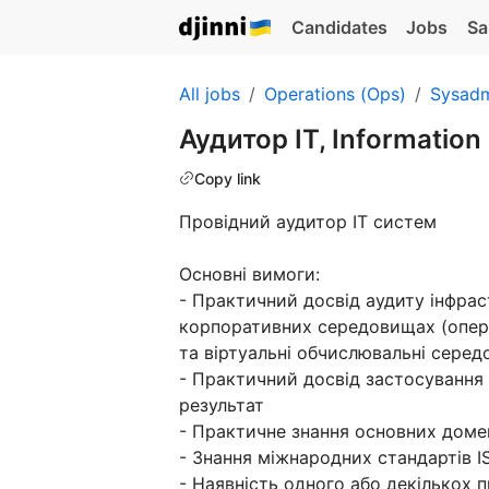
Candidates
Jobs
Sa
All jobs
Operations (Ops)
Sysad
Аудитор ІТ, Information
Copy link
Провідний аудитор ІТ систем
Основні вимоги:
- Практичний досвід аудиту інфра
корпоративних середовищах (опера
та віртуальні обчислювальні сере
- Практичний досвід застосування т
результат
- Практичне знання основних домен
- Знання міжнародних стандартів ISO
- Наявність одного або декількох пр