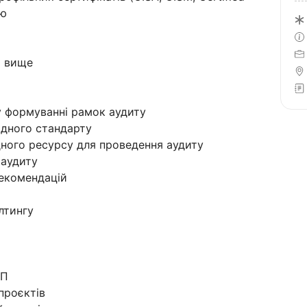
ою
 і вище
 у формуванні рамок аудиту
відного стандарту
дного ресурсу для проведення аудиту
 аудиту
рекомендацій
лтингу
пП
проєктів