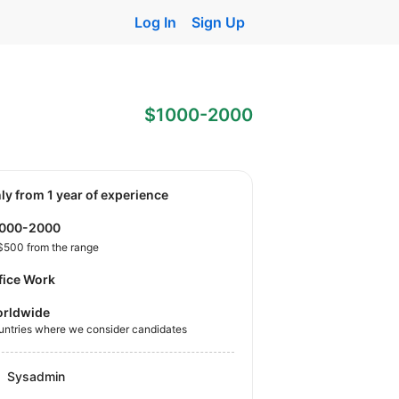
Log In
Sign Up
$1000-2000
nly from 1 year of experience
1000-2000
$500 from the range
fice Work
rldwide
untries where we consider candidates
Sysadmin