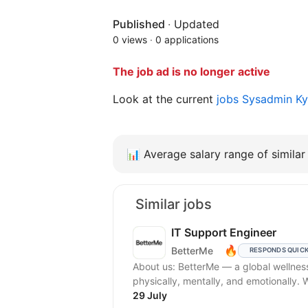
Published
·
Updated
0 views
·
0 applications
The job ad is no longer active
Look at the current
jobs Sysadmin K
📊
Average salary range of similar 
Similar jobs
IT Support Engineer
🔥
BetterMe
RESPONDS QUIC
About us: BetterMe — a global wellne
physically, mentally, and emotionally.
29 July