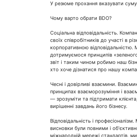
У резюме прохання вказувати суму 
Чому варто обрати BDO?
Соціальна відповідальність. Компа
своїх співробітників до участі в рі
корпоративною відповідальністю. 
дотримуємося принципів «зеленого
звіт і таким чином робимо наш біз
хто хоче дізнатися про нашу компа
Чесні і довірливі взаємини. Взаєм
принципах взаєморозуміння і взає
— зрозуміти та підтримати клієнта
вирішенні завдань його бізнесу.
Відповідальність і професіоналізм.
висновки були повними і об'єктив
міжнародній мережі стандартів, м