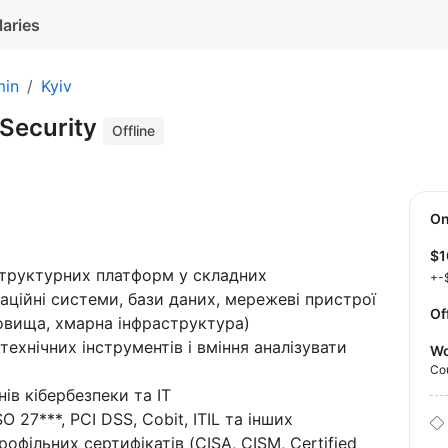
laries
min
Kyiv
 Security
Offline
O
$
структурних платформ у складних
+-
ційні системи, бази даних, мережеві пристрої
Of
довища, хмарна інфраструктура)
ехнічних інструментів і вміння аналізувати
Wo
Co
ів кібербезпеки та ІТ
 27***, PCI DSS, Cobit, ITIL та інших
офільних сертифікатів (CISA, CISM, Certified