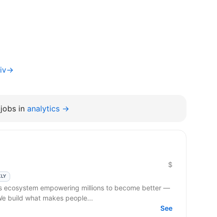
yiv→
jobs in
analytics →
$
KLY
ss ecosystem empowering millions to become better —
 We build what makes people...
See