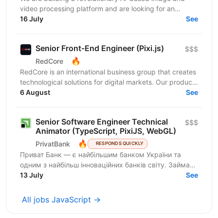
video processing platform and are looking for an
Integrations Engineer to help expand our customer
16 July
See
base...
Senior Front-End Engineer (Pixi.js)
$$$
🔥
RedCore
RedCore is an international business group that creates
technological solutions for digital markets. Our products
and services cover fintech, marketing,...
6 August
See
Senior Software Engineer Technical
$$$
Animator (TypeScript, PixiJS, WebGL)
🔥
PrivatBank
RESPONDS QUICKLY
Приват Банк — є найбільшим банком України та
одним з найбільш інноваційних банків світу. Займає
лідируючі позиції за всіма фінансовими показниками
13 July
See
в галузі...
All jobs JavaScript →