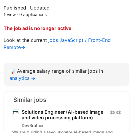
Published
·
Updated
1 view
·
0 applications
The job ad is no longer active
Look at the current
jobs JavaScript / Front-End
Remote→
📊
Average salary range of similar jobs in
analytics →
Similar jobs
Solutions Engineer (AI-based image
$$$$
and video processing platform)
DevBrother
We are building a revolutionary AI-based image and